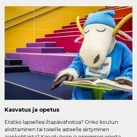
Kasvatus ja opetus
Etsitkö lapsellesi iltapäivähoitoa? Onko koulun
aloittaminen tai toiselle asteelle siirtyminen
ajankohtaista? Kasvatuksen ja oppimisen osiosta