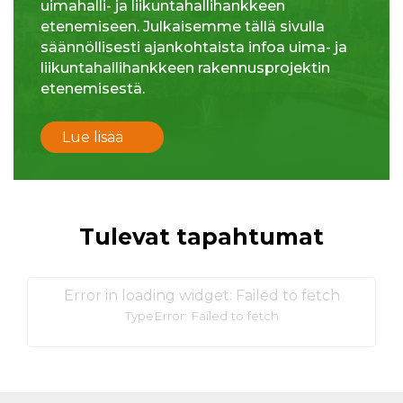
uimahalli- ja liikuntahallihankkeen
etenemiseen. Julkaisemme tällä sivulla
säännöllisesti ajankohtaista infoa uima- ja
liikuntahallihankkeen rakennusprojektin
etenemisestä.
Lue lisää
Tulevat tapahtumat
Error in loading widget: Failed to fetch
TypeError: Failed to fetch