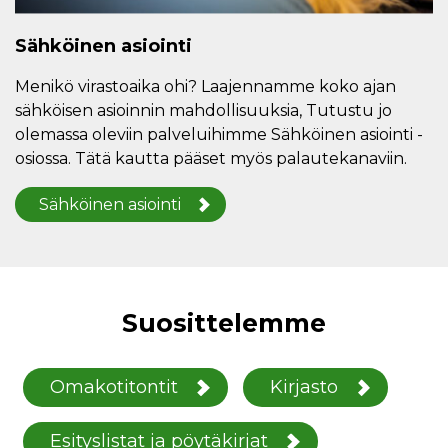
Sähköinen asiointi
Menikö virastoaika ohi? Laajennamme koko ajan
sähköisen asioinnin mahdollisuuksia, Tutustu jo
olemassa oleviin palveluihimme Sähköinen asiointi -
osiossa. Tätä kautta pääset myös palautekanaviin.
Sähköinen asiointi
Suosittelemme
Omakotitontit
Kirjasto
Esityslistat ja pöytäkirjat