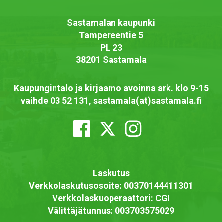
Sastamalan kaupunki
Tampereentie 5
PL 23
38201 Sastamala
Kaupungintalo ja kirjaamo avoinna ark. klo 9-15
vaihde 03 52 131, sastamala(at)sastamala.fi
Laskutus
Verkkolaskutusosoite: 00370144411301
Verkkolaskuoperaattori: CGI
Välittäjätunnus: 003703575029