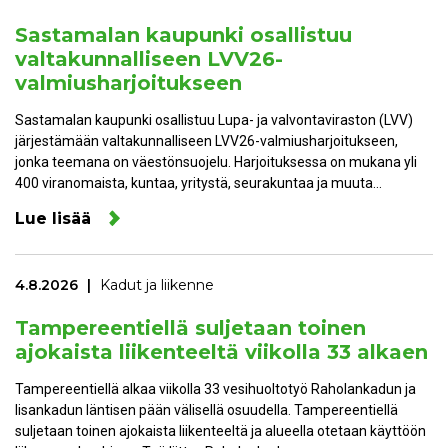
Sastamalan kaupunki osallistuu
valtakunnalliseen LVV26-
valmiusharjoitukseen
Sastamalan kaupunki osallistuu Lupa- ja valvontaviraston (LVV)
järjestämään valtakunnalliseen LVV26-valmiusharjoitukseen,
jonka teemana on väestönsuojelu. Harjoituksessa on mukana yli
400 viranomaista, kuntaa, yritystä, seurakuntaa ja muuta…
Lue lisää
4.8.2026
Kadut ja liikenne
Tampereentiellä suljetaan toinen
ajokaista liikenteeltä viikolla 33 alkaen
Tampereentiellä alkaa viikolla 33 vesihuoltotyö Raholankadun ja
Iisankadun läntisen pään välisellä osuudella. Tampereentiellä
suljetaan toinen ajokaista liikenteeltä ja alueella otetaan käyttöön