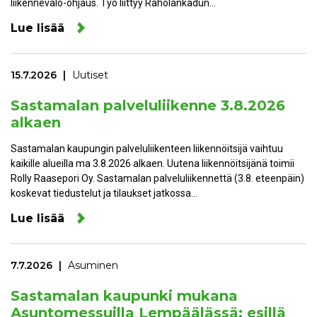
liikennevalo-ohjaus. Työ liittyy Raholankadun…
Lue lisää
15.7.2026
Uutiset
Sastamalan palveluliikenne 3.8.2026
alkaen
Sastamalan kaupungin palveluliikenteen liikennöitsijä vaihtuu
kaikille alueilla ma 3.8.2026 alkaen. Uutena liikennöitsijänä toimii
Rolly Raasepori Oy. Sastamalan palveluliikennettä (3.8. eteenpäin)
koskevat tiedustelut ja tilaukset jatkossa…
Lue lisää
7.7.2026
Asuminen
Sastamalan kaupunki mukana
Asuntomessuilla Lempäälässä: esillä