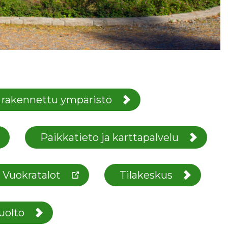
a rakennettu ympäristö
Paikkatieto ja karttapalvelu
 Vuokratalot
Tilakeskus
uolto