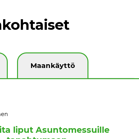
kohtaiset
Maankäyttö
nen
ita liput Asuntomessuille