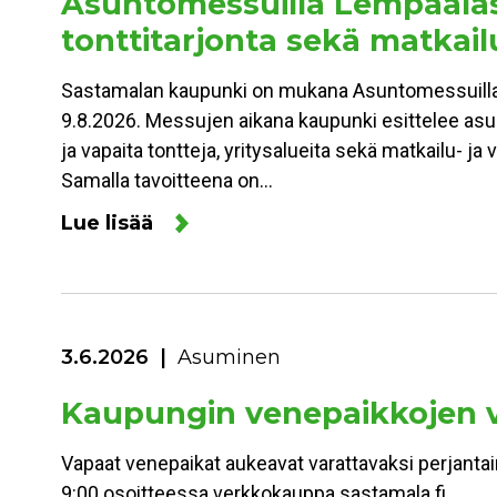
Asuntomessuilla Lempääläss
tonttitarjonta sekä matkail
Sastamalan kaupunki on mukana Asuntomessuill
9.8.2026. Messujen aikana kaupunki esittelee as
ja vapaita tontteja, yritysalueita sekä matkailu- ja 
Samalla tavoitteena on…
Lue lisää
3.6.2026
Asuminen
Kaupungin venepaikkojen 
Vapaat venepaikat aukeavat varattavaksi perjantai
9:00 osoitteessa verkkokauppa.sastamala.fi