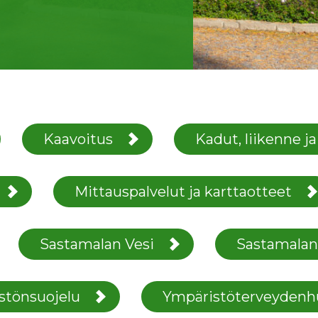
Kaavoitus
Kadut, liikenne j
Mittauspalvelut ja karttaotteet
Sastamalan Vesi
Sastamalan
stönsuojelu
Ympäristöterveydenh