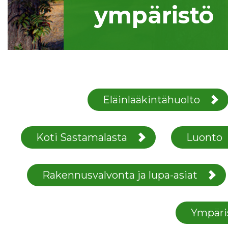
ympäristö
Eläinlääkintähuolto
Koti Sastamalasta
Luonto
Rakennusvalvonta ja lupa-asiat
Ympäri