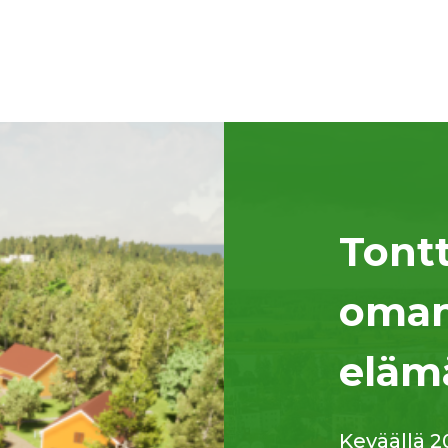
Tontt
oman
eläm
Keväällä 2