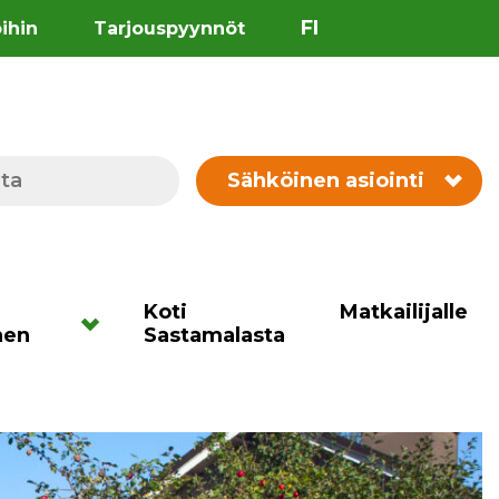
FI
öihin
Tarjouspyynnöt
Sähköinen asiointi
Koti
Matkailijalle
nen
Sastamalasta