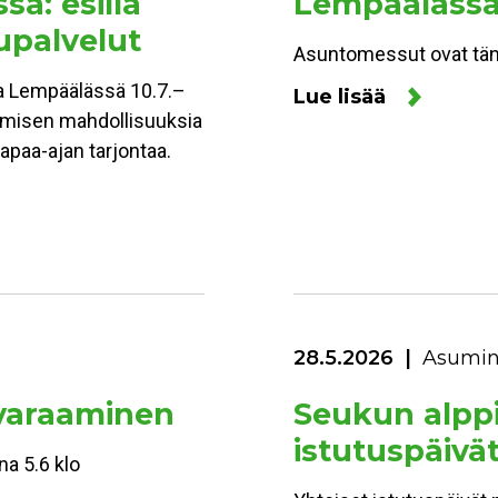
ä: esillä
Lempäälässä
upalvelut
Asuntomessut ovat tänä
a Lempäälässä 10.7.–
Lue lisää
umisen mahdollisuuksia
vapaa-ajan tarjontaa.
28.5.2026
Asumi
varaaminen
Seukun alppi
istutuspäivä
na 5.6 klo