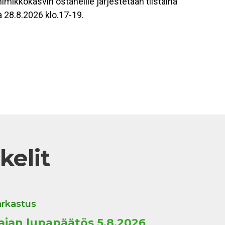
nimikkokasvin ostaneille järjestetään tiistaina
a 28.8.2026 klo.17-19.
kelit
rkastus
jan lupapäätös 5.8.2026