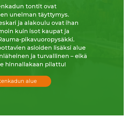
nkadun tontit ovat
en unelman täyttymys.
eskari ja alakoulu ovat ihan
amoin kuin isot kaupat ja
auma-pikavuoropysäkki.
ottavien asioiden lisäksi alue
läheinen ja turvallinen – eikä
le hinnallakaan pilattu!
tenkadun alue