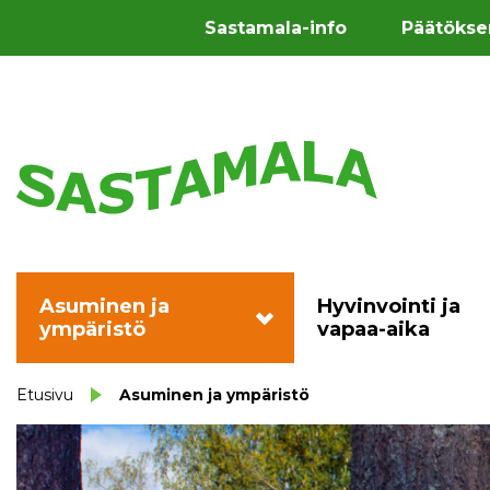
Sastamala-info
Päätökse
Asuminen ja
Hyvinvointi ja
ympäristö
vapaa-aika
Etusivu
Asuminen ja ympäristö