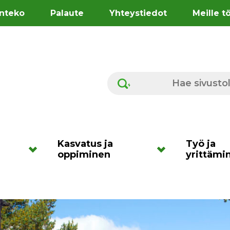
nteko
Palaute
Yhteystiedot
Meille t
Hae sivustolta
Kasvatus ja
Työ ja
oppiminen
yrittämi