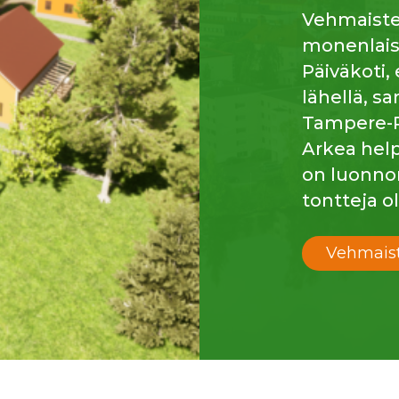
Vehmaiste
monenlais
Päiväkoti, 
lähellä, s
Tampere-R
Arkea help
on luonnon
tontteja o
Vehmais