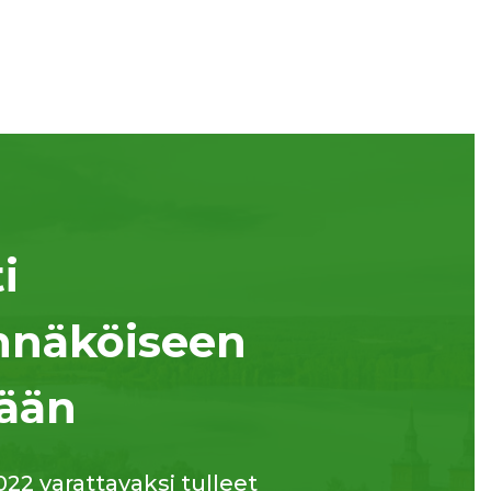
i
näköiseen
ään
022 varattavaksi tulleet