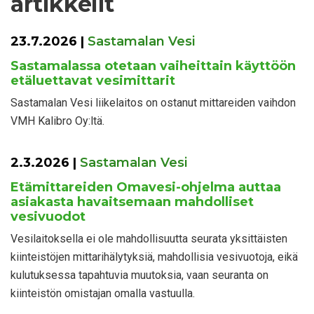
artikkelit
23.7.2026
|
Sastamalan Vesi
Sastamalassa otetaan vaiheittain käyttöön
etäluettavat vesimittarit
Sastamalan Vesi liikelaitos on ostanut mittareiden vaihdon
VMH Kalibro Oy:ltä.
2.3.2026
|
Sastamalan Vesi
Etämittareiden Omavesi-ohjelma auttaa
asiakasta havaitsemaan mahdolliset
vesivuodot
Vesilaitoksella ei ole mahdollisuutta seurata yksittäisten
kiinteistöjen mittarihälytyksiä, mahdollisia vesivuotoja, eikä
kulutuksessa tapahtuvia muutoksia, vaan seuranta on
kiinteistön omistajan omalla vastuulla.