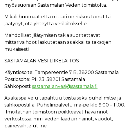
myös suoraan Sastamalan Veden toimistolta.
Mikäli huomaat että mittari on rikkoutunut tai
jäätynyt, ota yhteyttä vesilaitokselle.
Mahdolliset jäätymisen takia suoritettavat
mittarivaihdot laskutetaan asiakkailta taksojen
mukaisesti.
SASTAMALAN VESI LIIKELAITOS
Käyntiosoite: Tampereentie 7 B, 38200 Sastamala
Postiosoite: PL 23, 38201 Sastamala
Sähköposti:
sastamalanvesi@sastamala.fi
Asiakaspalvelu tapahtuu toistaiseksi puhelimitse ja
sähköpostilla. Puhelinpalvelu ma-pe klo 9.00 – 11.00.
Ilmoitathan toimistoon poikkeavat havainnot
verkostossa, mm. veden laadun häiriöt, vuodot,
painevaihtelut jne.