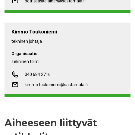
petri.jaaskelainen@sastamala.fi
Kimmo Toukoniemi
tekninen johtaja
Organisaatio
Tekninen toimi
040 684 2716
kimmo.toukoniemi@sastamala.fi
Aiheeseen liittyvät