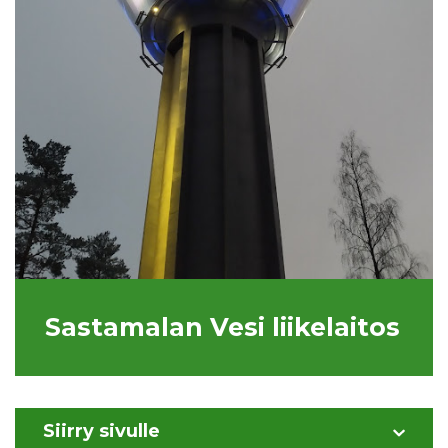
Sastamalan Vesi liikelaitos
Siirry sivulle