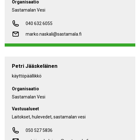
Organisaatio
Sastamalan Vesi
040 632 6055
marko.naskali@sastamala.fi
Petri Jääskeläinen
käyttöpäällikkö
Organisaatio
Sastamalan Vesi
Vastuualueet
laitokset, hulevedet, sastamalan vesi
050 527 5836