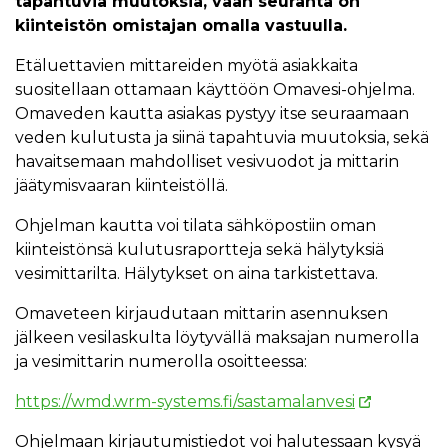
tapahtuvia muutoksia, vaan seuranta on
kiinteistön omistajan omalla vastuulla.
Etäluettavien mittareiden myötä asiakkaita
suositellaan ottamaan käyttöön Omavesi-ohjelma.
Omaveden kautta asiakas pystyy itse seuraamaan
veden kulutusta ja siinä tapahtuvia muutoksia, sekä
havaitsemaan mahdolliset vesivuodot ja mittarin
jäätymisvaaran kiinteistöllä.
Ohjelman kautta voi tilata sähköpostiin oman
kiinteistönsä kulutusraportteja sekä hälytyksiä
vesimittarilta. Hälytykset on aina tarkistettava.
Omaveteen kirjaudutaan mittarin asennuksen
jälkeen vesilaskulta löytyvällä maksajan numerolla
ja vesimittarin numerolla osoitteessa:
https://wmd.wrm-systems.fi/sastamalanvesi
Ohjelmaan kirjautumistiedot voi halutessaan kysyä