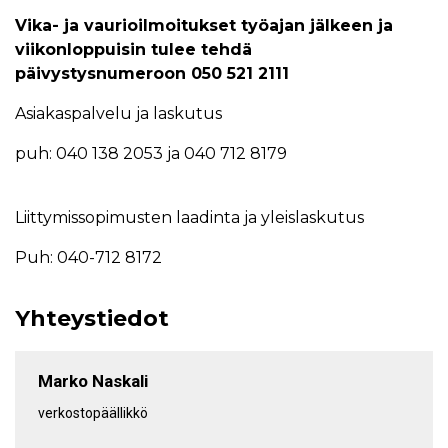
Vika- ja vaurioilmoitukset työajan jälkeen ja
viikonloppuisin tulee tehdä
päivystysnumeroon 050 521 2111
Asiakaspalvelu ja laskutus
puh: 040 138 2053 ja 040 712 8179
Liittymissopimusten laadinta ja yleislaskutus
Puh: 040-712 8172
Yhteystiedot
Marko Naskali
verkostopäällikkö