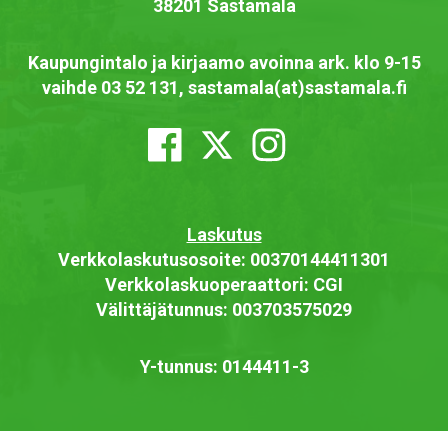
38201 Sastamala
Kaupungintalo ja kirjaamo avoinna ark. klo 9-15
vaihde 03 52 131, sastamala(at)sastamala.fi
Laskutus
Verkkolaskutusosoite: 00370144411301
Verkkolaskuoperaattori: CGI
Välittäjätunnus: 003703575029
Y-tunnus: 0144411-3