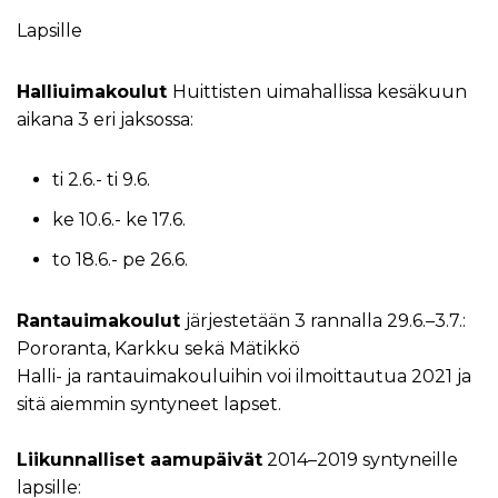
Lapsille
Halliuimakoulut
Huittisten uimahallissa kesäkuun
aikana 3 eri jaksossa:
ti 2.6.- ti 9.6.
ke 10.6.- ke 17.6.
to 18.6.- pe 26.6.
Rantauimakoulut
järjestetään 3 rannalla 29.6.–3.7.:
Pororanta, Karkku sekä Mätikkö
Halli- ja rantauimakouluihin voi ilmoittautua 2021 ja
sitä aiemmin syntyneet lapset.
Liikunnalliset aamupäivät
2014–2019 syntyneille
lapsille: