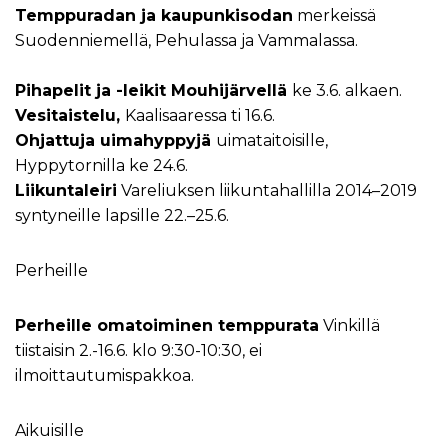
Temppuradan ja kaupunkisodan
merkeissä
Suodenniemellä, Pehulassa ja Vammalassa.
Pihapelit ja -leikit Mouhijärvellä
ke 3.6. alkaen.
Vesitaistelu,
Kaalisaaressa ti 16.6.
Ohjattuja uimahyppyjä
uimataitoisille,
Hyppytornilla ke 24.6.
Liikuntaleiri
Vareliuksen liikuntahallilla 2014–2019
syntyneille lapsille 22.–25.6.
Perheille
Perheille omatoiminen temppurata
Vinkillä
tiistaisin 2.-16.6. klo 9:30-10:30, ei
ilmoittautumispakkoa.
Aikuisille