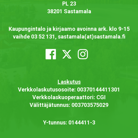
PL 23
38201 Sastamala
Kaupungintalo ja kirjaamo avoinna ark. klo 9-15
vaihde 03 52 131, sastamala(at)sastamala.fi
Laskutus
Verkkolaskutusosoite: 00370144411301
Verkkolaskuoperaattori: CGI
Välittäjätunnus: 003703575029
Y-tunnus: 0144411-3