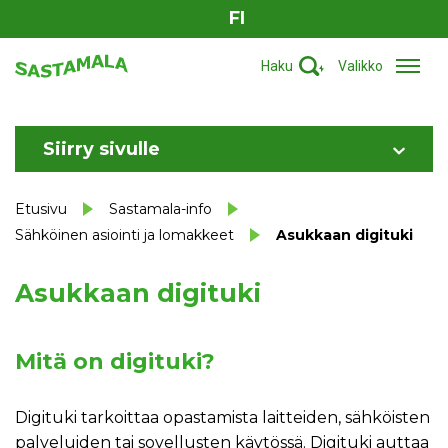
FI
Haku
Valikko
Siirry sivulle
Etusivu
Sastamala-info
Sähköinen asiointi ja lomakkeet
Asukkaan digituki
Asukkaan digituki
Mitä on digituki?
Digituki tarkoittaa opastamista laitteiden, sähköisten
palveluiden tai sovellusten käytössä. Digituki auttaa