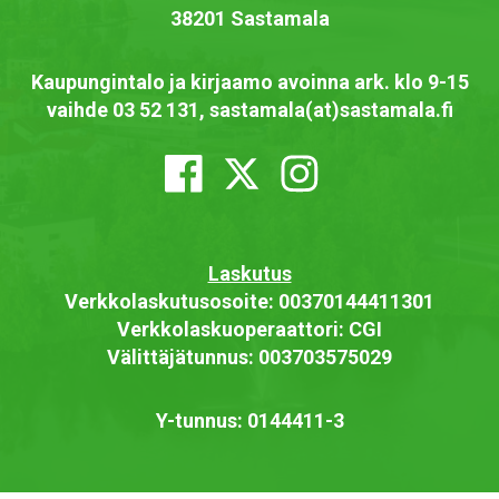
38201 Sastamala
Kaupungintalo ja kirjaamo avoinna ark. klo 9-15
vaihde 03 52 131, sastamala(at)sastamala.fi
Laskutus
Verkkolaskutusosoite: 00370144411301
Verkkolaskuoperaattori: CGI
Välittäjätunnus: 003703575029
Y-tunnus: 0144411-3