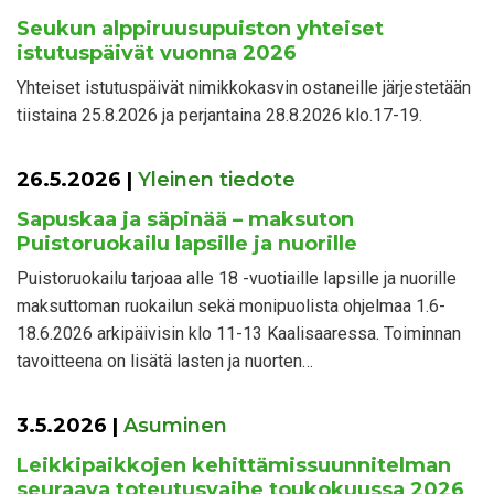
Seukun alppiruusupuiston yhteiset
istutuspäivät vuonna 2026
Yhteiset istutuspäivät nimikkokasvin ostaneille järjestetään
tiistaina 25.8.2026 ja perjantaina 28.8.2026 klo.17-19.
26.5.2026
|
Yleinen tiedote
Sapuskaa ja säpinää – maksuton
Puistoruokailu lapsille ja nuorille
Puistoruokailu tarjoaa alle 18 -vuotiaille lapsille ja nuorille
maksuttoman ruokailun sekä monipuolista ohjelmaa 1.6-
18.6.2026 arkipäivisin klo 11-13 Kaalisaaressa. Toiminnan
tavoitteena on lisätä lasten ja nuorten…
3.5.2026
|
Asuminen
Leikkipaikkojen kehittämissuunnitelman
seuraava toteutusvaihe toukokuussa 2026