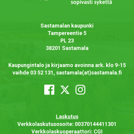
Sastamalan kaupunki
Tampereentie 5
PL 23
38201 Sastamala
Kaupungintalo ja kirjaamo avoinna ark. klo 9-15
vaihde 03 52 131, sastamala(at)sastamala.fi
Laskutus
Verkkolaskutusosoite: 00370144411301
Verkkolaskuoperaattori: CGI