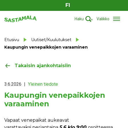
FI
Haku
Valikko
Etusivu
Uutiset/Kuulutukset
Kaupungin venepaikkojen varaaminen
Takaisin ajankohtaisiin
3.6.2026
|
Yleinen tiedote
Kaupungin venepaikkojen
varaaminen
Vapaat venepaikat aukeavat
varattavaksi perjantaina
5.6 klo 9:00
osoitteessa