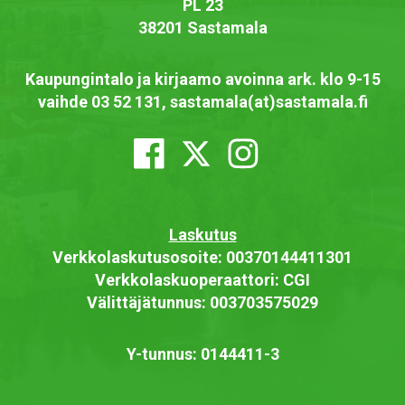
PL 23
38201 Sastamala
Kaupungintalo ja kirjaamo avoinna ark. klo 9-15
vaihde 03 52 131, sastamala(at)sastamala.fi
Laskutus
Verkkolaskutusosoite: 00370144411301
Verkkolaskuoperaattori: CGI
Välittäjätunnus: 003703575029
Y-tunnus: 0144411-3