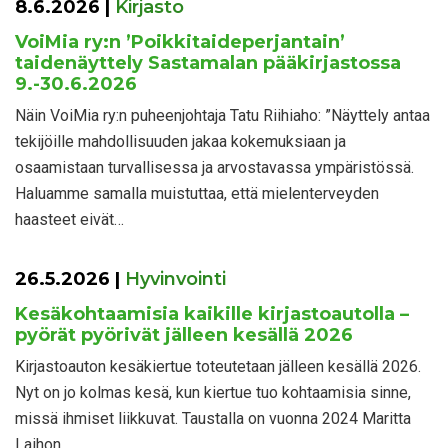
8.6.2026
|
Kirjasto
VoiMia ry:n ’Poikkitaideperjantain’
taidenäyttely Sastamalan pääkirjastossa
9.-30.6.2026
Näin VoiMia ry:n puheenjohtaja Tatu Riihiaho: ”Näyttely antaa
tekijöille mahdollisuuden jakaa kokemuksiaan ja
osaamistaan turvallisessa ja arvostavassa ympäristössä.
Haluamme samalla muistuttaa, että mielenterveyden
haasteet eivät…
26.5.2026
|
Hyvinvointi
Kesäkohtaamisia kaikille kirjastoautolla –
pyörät pyörivät jälleen kesällä 2026
Kirjastoauton kesäkiertue toteutetaan jälleen kesällä 2026.
Nyt on jo kolmas kesä, kun kiertue tuo kohtaamisia sinne,
missä ihmiset liikkuvat. Taustalla on vuonna 2024 Maritta
Laihon…