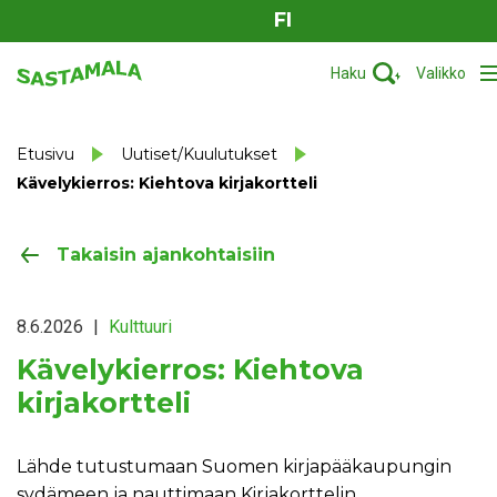
FI
Haku
Valikko
Etusivu
Uutiset/Kuulutukset
Kävelykierros: Kiehtova kirjakortteli
Takaisin ajankohtaisiin
8.6.2026
|
Kulttuuri
Kävelykierros: Kiehtova
kirjakortteli
Lähde tutustumaan Suomen kirjapääkaupungin
sydämeen ja nauttimaan Kirjakorttelin