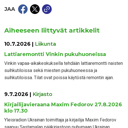
JAA
Aiheeseen liittyvät artikkelit
10.7.2026
|
Liikunta
Lattiaremontti Vinkin pukuhuoneissa
Vinkin vapaa-aikakeskuksella tehdään lattiaremontti naisten
suihkutiloissa sekä miesten pukuhuoneessa ja
suihkutiloissa. Tilat ovat poissa käytöstä remontin ajan.
9.7.2026
|
Kirjasto
Kirjailijavieraana Maxim Fedorov 27.8.2026
klo 17.30
Yleisradion Ukrainan toimittaja ja kirjailija Maxim Fedorov
saapuu Sastamalan pääkirjastoon puhumaan Ukrainan