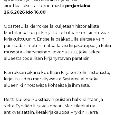
ainutlaatuisesta tunnelmasta
perjantaina
26.6.2026 klo 16.00
!
Opastetulla kierroksella kuljetaan historiallista
Marttilankatua pitkin ja tutustutaan sen kiehtovaan
kirjakulttuuriin. Entisellä pääkadulla sijaitsee vain
parinsadan metrin matkalla viisi kirjakauppaa ja kaksi
museota – harvinainen kokonaisuus, joka tekee
alueesta todellisen kirjanystävän paratiisin.
Kierroksen aikana kuullaan Kirjakorttelin historiasta,
kirjallisuuden merkityksestä Sastamalalle sekä
alueen kiinnostavista kohteista ja ihmisistä.
Reitti kulkee Pukstaavin puiston halki rantaan ja
sieltä Tyrvään kirjakauppaan, Marttilankatua
antikvariaattiin, kesäkirjakauppa Prykiin, Herra