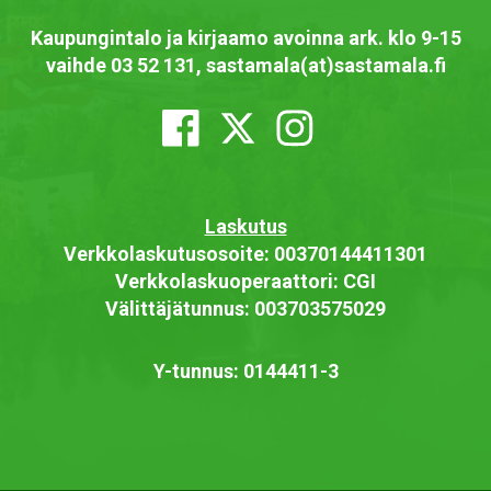
Kaupungintalo ja kirjaamo avoinna ark. klo 9-15
vaihde 03 52 131, sastamala(at)sastamala.fi
Laskutus
Verkkolaskutusosoite: 00370144411301
Verkkolaskuoperaattori: CGI
Välittäjätunnus: 003703575029
Y-tunnus: 0144411-3