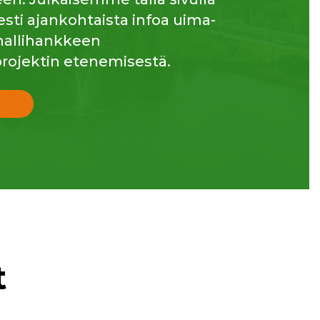
esti ajankohtaista infoa uima-
ahallihankkeen
rojektin etenemisestä.
t