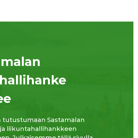
amalan
hallihanke
ee
a tutustumaan Sastamalan
 ja liikuntahallihankkeen
n. Julkaisemme tällä sivulla