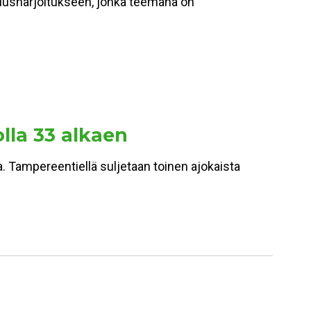
miusharjoitukseen, jonka teemana on
olla 33 alkaen
a. Tampereentiellä suljetaan toinen ajokaista