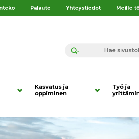
nteko
Palaute
Yhteystiedot
Meille t
Hae sivustolta
Kasvatus ja
Työ ja
oppiminen
yrittämi