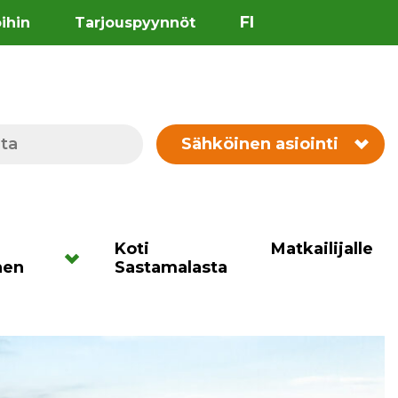
FI
öihin
Tarjouspyynnöt
Sähköinen asiointi
Koti
Matkailijalle
nen
Sastamalasta