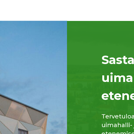
Sast
uima
eten
Tervetulo
uimahalli-
etenemisee