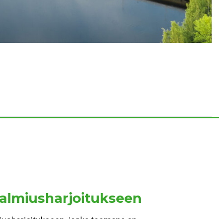
valmiusharjoitukseen