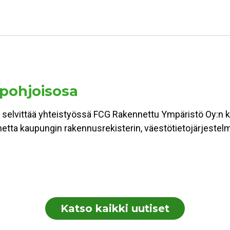
 pohjoisosa
 selvittää yhteistyössä FCG Rakennettu Ympäristö Oy:n ka
lannetta kaupungin rakennusrekisterin, väestötietojärjest
Katso kaikki uutiset