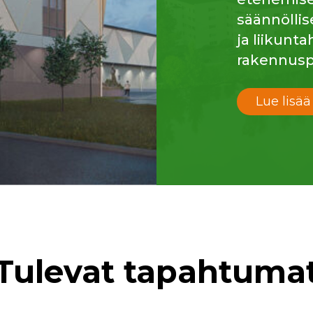
säännöllis
ja liikunt
rakennusp
Lue lisää
Tulevat tapahtuma