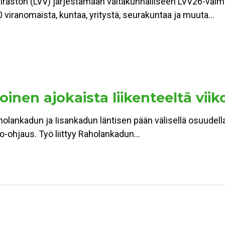
viraston (LVV) järjestämään valtakunnalliseen LVV26-val
 viranomaista, kuntaa, yritystä, seurakuntaa ja muuta…
inen ajokaista liikenteeltä viik
holankadun ja Iisankadun läntisen pään välisellä osuudell
alo-ohjaus. Työ liittyy Raholankadun…