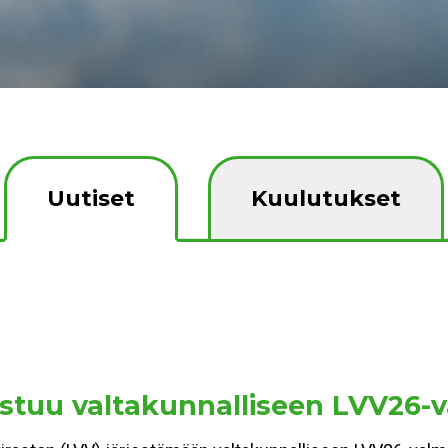
Uutiset
Kuulutukset
stuu valtakunnalliseen LVV26-