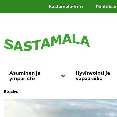
Sastamala-info
Päätökse
Asuminen ja
Hyvinvointi ja
ympäristö
vapaa-aika
Etusivu