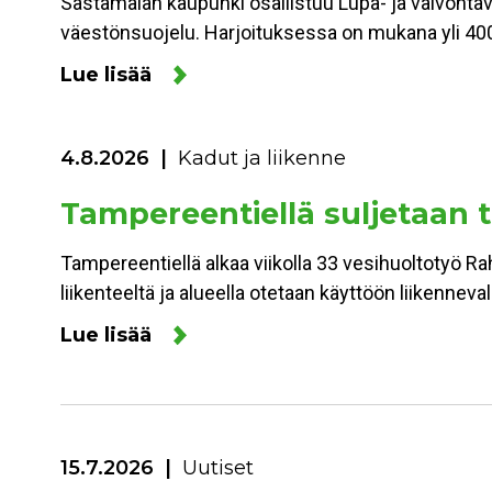
Sastamalan kaupunki osallistuu Lupa- ja valvonta
väestönsuojelu. Harjoituksessa on mukana yli 400
Lue lisää
4.8.2026
Kadut ja liikenne
Tampereentiellä suljetaan to
Tampereentiellä alkaa viikolla 33 vesihuoltotyö Ra
liikenteeltä ja alueella otetaan käyttöön liikennev
Lue lisää
15.7.2026
Uutiset