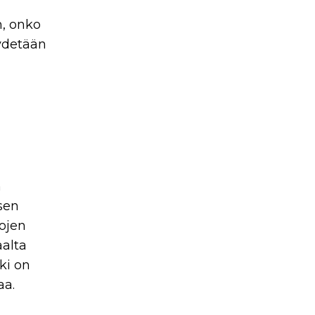
n, onko
yydetään
n
isen
lojen
aalta
ki on
aa.