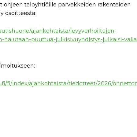
yt ohjeen taloyhtiöille parvekkeiden rakenteiden
y osoitteesta:
i/uutishuone/ajankohtaista/levyverhoiltujen-
-halutaan-puuttua-julkisivuyhdistys-julkaisi-valia
lmoitukseen:
nta.fi/fi/index/ajankohtaista/tiedotteet/2026/o