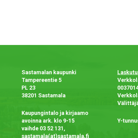
Sastamalan kaupunki
Laskutu
Tampereentie 5
Verkkol
PL 23
003701
38201 Sastamala
Verkkol
Välittä
Kaupungintalo ja kirjaamo
avoinna ark. klo 9-15
Y-tunnu
vaihde 03 52 131,
sastamala(at)sastamala.fi