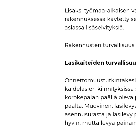
Lisäksi työmaa-aikaisen v
rakennuksessa käytetty se
asiassa lisäselvityksiä.
Rakennusten turvallisuus 
Lasikaiteiden turvallisu
Onnettomuustutkintakesku
kaidelasien kiinnityksissä
korokepalan päällä oleva 
päältä. Muovinen, lasilevy
asennusurasta ja lasilevy 
hyvin, mutta levyä painamal