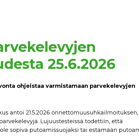
arvekelevyjen
udesta 25.6.2026
vonta ohjeistaa varmistamaan parvekelevyjen
s antoi 21.5.2026 onnettomuusuhkailmoituksen,
arvekelevyjä. Lujuustesteissä todettiin, että
 ole sopiva putoamissuojaksi tai estämään putoam