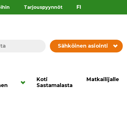
FI
öihin
Tarjouspyynnöt
Sähköinen asiointi
Koti
Matkailijalle
nen
Sastamalasta