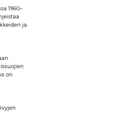
ssa 1960–
hjeistaa
kkeiden ja
aan
issuojien
us on
evyjen