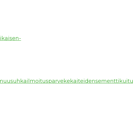
ikaisen-
nnettomuusuhkailmoitusparvekekaiteidensementtiku