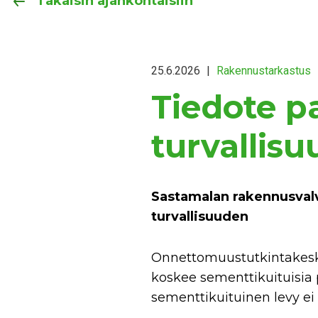
Takaisin ajankohtaisiin
25.6.2026
|
Rakennustarkastus
Tiedote p
turvallisu
Sastamalan rakennusval
turvallisuuden
Onnettomuustutkintakesku
koskee sementtikuituisia p
sementtikuituinen levy ei