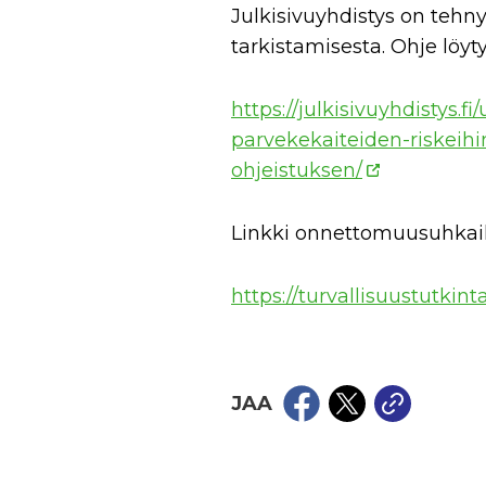
Julkisivuyhdistys on tehn
tarkistamisesta. Ohje löyty
https://julkisivuyhdistys.f
parvekekaiteiden-riskeihin
ohjeistuksen/
Linkki onnettomuusuhkai
https://turvallisuustutki
JAA