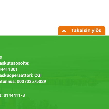
Takaisin ylös
s
askutusosoite:
44411301
askuoperaattori: CGI
jätunnus: 003703575029
s: 0144411-3