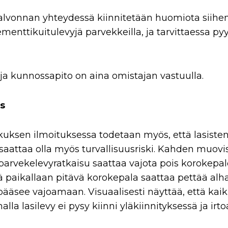
alvonnan yhteydessä kiinnitetään huomiota siihe
menttikuitulevyjä parvekkeilla, ja tarvittaessa p
ja kunnossapito on aina omistajan vastuulla.
us
ksen ilmoituksessa todetaan myös, että lasiste
 saattaa olla myös turvallisuusriski. Kahden muov
parvekelevyratkaisu saattaa vajota pois korokepa
ä paikallaan pitävä korokepala saattaa pettää alh
pääsee vajoamaan. Visuaalisesti näyttää, että kaik
la lasilevy ei pysy kiinni yläkiinnityksessä ja irto