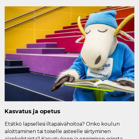
Kasvatus ja opetus
Etsitkö lapsellesi iltapäivähoitoa? Onko koulun
aloittaminen tai toiselle asteelle siirtyminen
ajankohtaista? Kasvatuksen ja oppimisen osiosta