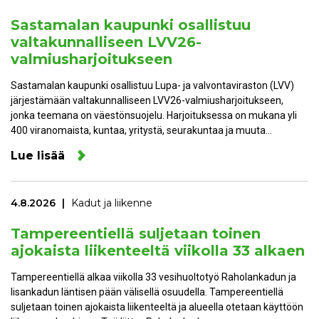
Sastamalan kaupunki osallistuu
valtakunnalliseen LVV26-
valmiusharjoitukseen
Sastamalan kaupunki osallistuu Lupa- ja valvontaviraston (LVV)
järjestämään valtakunnalliseen LVV26-valmiusharjoitukseen,
jonka teemana on väestönsuojelu. Harjoituksessa on mukana yli
400 viranomaista, kuntaa, yritystä, seurakuntaa ja muuta…
Lue lisää
4.8.2026
Kadut ja liikenne
Tampereentiellä suljetaan toinen
ajokaista liikenteeltä viikolla 33 alkaen
Tampereentiellä alkaa viikolla 33 vesihuoltotyö Raholankadun ja
Iisankadun läntisen pään välisellä osuudella. Tampereentiellä
suljetaan toinen ajokaista liikenteeltä ja alueella otetaan käyttöön