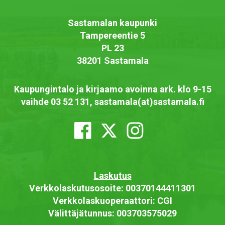
Sastamalan kaupunki
Tampereentie 5
PL 23
38201 Sastamala
Kaupungintalo ja kirjaamo avoinna ark. klo 9-15
vaihde 03 52 131, sastamala(at)sastamala.fi
Laskutus
Verkkolaskutusosoite: 00370144411301
Verkkolaskuoperaattori: CGI
Välittäjätunnus: 003703575029