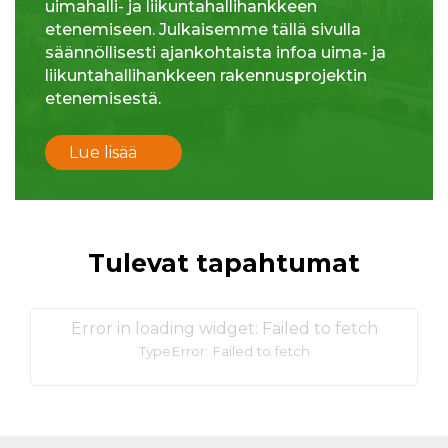
uimahalli- ja liikuntahallihankkeen
etenemiseen. Julkaisemme tällä sivulla
säännöllisesti ajankohtaista infoa uima- ja
liikuntahallihankkeen rakennusprojektin
etenemisestä.
Lue lisää
Tulevat tapahtumat
Error in loading widget: Failed to fetch
TypeError: Failed to fetch