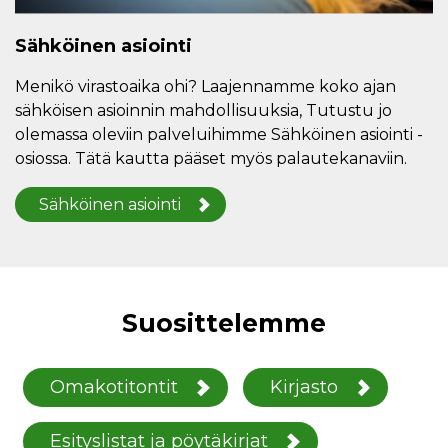
Sähköinen asiointi
Menikö virastoaika ohi? Laajennamme koko ajan
sähköisen asioinnin mahdollisuuksia, Tutustu jo
olemassa oleviin palveluihimme Sähköinen asiointi -
osiossa. Tätä kautta pääset myös palautekanaviin.
Sähköinen asiointi
Suosittelemme
Omakotitontit
Kirjasto
Esityslistat ja pöytäkirjat