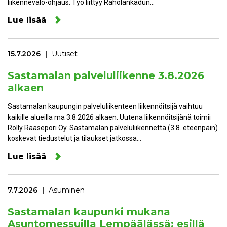
liikennevalo-ohjaus. Työ liittyy Raholankadun…
Lue lisää
15.7.2026
Uutiset
Sastamalan palveluliikenne 3.8.2026
alkaen
Sastamalan kaupungin palveluliikenteen liikennöitsijä vaihtuu
kaikille alueilla ma 3.8.2026 alkaen. Uutena liikennöitsijänä toimii
Rolly Raasepori Oy. Sastamalan palveluliikennettä (3.8. eteenpäin)
koskevat tiedustelut ja tilaukset jatkossa…
Lue lisää
7.7.2026
Asuminen
Sastamalan kaupunki mukana
Asuntomessuilla Lempäälässä: esillä