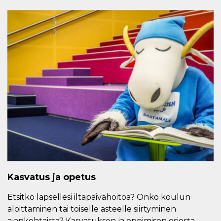
Kasvatus ja opetus
Etsitkö lapsellesi iltapäivähoitoa? Onko koulun
aloittaminen tai toiselle asteelle siirtyminen
ajankohtaista? Kasvatuksen ja oppimisen osiosta