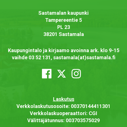
Sastamalan kaupunki
Tampereentie 5
PL 23
38201 Sastamala
Kaupungintalo ja kirjaamo avoinna ark. klo 9-15
vaihde 03 52 131, sastamala(at)sastamala.fi
Laskutus
Verkkolaskutusosoite: 00370144411301
Verkkolaskuoperaattori: CGI
Välittäjätunnus: 003703575029