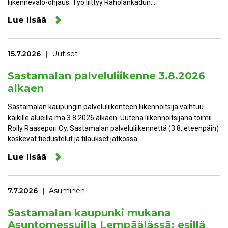
liikennevalo-ohjaus. Työ liittyy Raholankadun…
Lue lisää
15.7.2026
Uutiset
Sastamalan palveluliikenne 3.8.2026
alkaen
Sastamalan kaupungin palveluliikenteen liikennöitsijä vaihtuu
kaikille alueilla ma 3.8.2026 alkaen. Uutena liikennöitsijänä toimii
Rolly Raasepori Oy. Sastamalan palveluliikennettä (3.8. eteenpäin)
koskevat tiedustelut ja tilaukset jatkossa…
Lue lisää
7.7.2026
Asuminen
Sastamalan kaupunki mukana
Asuntomessuilla Lempäälässä: esillä