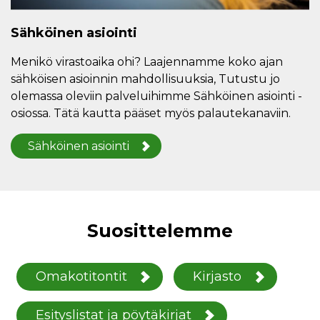
Sähköinen asiointi
Menikö virastoaika ohi? Laajennamme koko ajan
sähköisen asioinnin mahdollisuuksia, Tutustu jo
olemassa oleviin palveluihimme Sähköinen asiointi -
osiossa. Tätä kautta pääset myös palautekanaviin.
Sähköinen asiointi
Suosittelemme
Omakotitontit
Kirjasto
Esityslistat ja pöytäkirjat