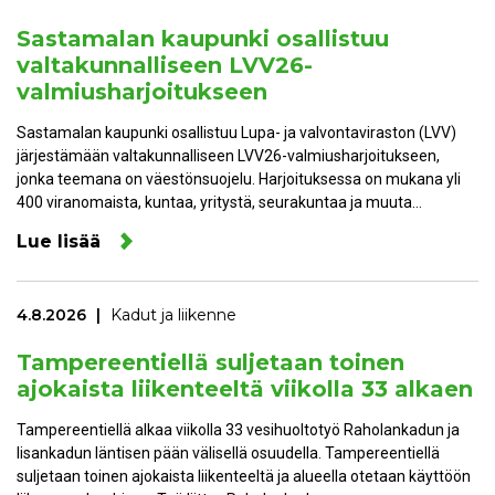
Sastamalan kaupunki osallistuu
valtakunnalliseen LVV26-
valmiusharjoitukseen
Sastamalan kaupunki osallistuu Lupa- ja valvontaviraston (LVV)
järjestämään valtakunnalliseen LVV26-valmiusharjoitukseen,
jonka teemana on väestönsuojelu. Harjoituksessa on mukana yli
400 viranomaista, kuntaa, yritystä, seurakuntaa ja muuta…
Lue lisää
4.8.2026
Kadut ja liikenne
Tampereentiellä suljetaan toinen
ajokaista liikenteeltä viikolla 33 alkaen
Tampereentiellä alkaa viikolla 33 vesihuoltotyö Raholankadun ja
Iisankadun läntisen pään välisellä osuudella. Tampereentiellä
suljetaan toinen ajokaista liikenteeltä ja alueella otetaan käyttöön