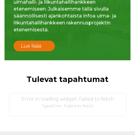
uimahalli- ja liikuntahallihankkeen
etenemiseen. Julkaisemme tällä sivulla
säännöllisesti ajankohtaista infoa uima- ja
liikuntahallihankkeen rakennusprojektin
etenemisestä.
Lue lisää
Tulevat tapahtumat
Error in loading widget: Failed to fetch
TypeError: Failed to fetch