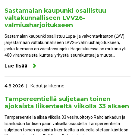
Sastamalan kaupunki osallistuu
valtakunnalliseen LVV26-
valmiusharjoitukseen
Sastamalan kaupunki osallistuu Lupa- ja valvontaviraston (LVV)
järjestämään valtakunnalliseen LVV26-valmiusharjoitukseen,
jonka teemana on väestönsuojelu. Harjoituksessa on mukana yli
400 viranomaista, kuntaa, yritystä, seurakuntaa ja muuta…
Lue lisää
4.8.2026
Kadut ja liikenne
Tampereentiellä suljetaan toinen
ajokaista liikenteeltä viikolla 33 alkaen
Tampereentiellä alkaa viikolla 33 vesihuoltotyö Raholankadun ja
Iisankadun läntisen pään välisellä osuudella. Tampereentiellä
suljetaan toinen ajokaista liikenteeltä ja alueella otetaan käyttöön