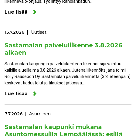
liikennevalo-ohjaus. Työ liittyy Raholankadun…
Lue lisää
15.7.2026
Uutiset
Sastamalan palveluliikenne 3.8.2026
alkaen
Sastamalan kaupungin palveluliikenteen liikennöitsijä vaihtuu
kaikille alueilla ma 3.8.2026 alkaen. Uutena liikennöitsijänä toimii
Rolly Raasepori Oy. Sastamalan palveluliikennettä (3.8. eteenpäin)
koskevat tiedustelut ja tilaukset jatkossa…
Lue lisää
7.7.2026
Asuminen
Sastamalan kaupunki mukana
Asuntomessuilla Lempäälässä: esillä