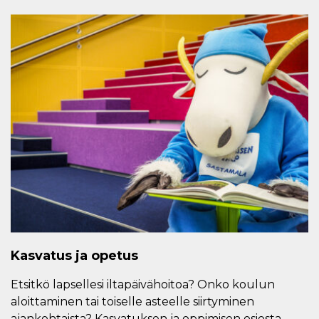
Kasvatus ja opetus
Etsitkö lapsellesi iltapäivähoitoa? Onko koulun
aloittaminen tai toiselle asteelle siirtyminen
ajankohtaista? Kasvatuksen ja oppimisen osiosta