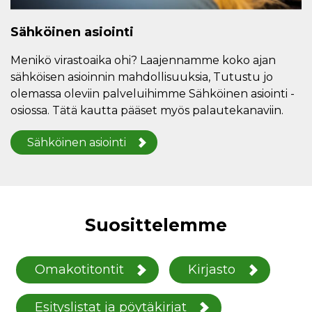
Sähköinen asiointi
Menikö virastoaika ohi? Laajennamme koko ajan
sähköisen asioinnin mahdollisuuksia, Tutustu jo
olemassa oleviin palveluihimme Sähköinen asiointi -
osiossa. Tätä kautta pääset myös palautekanaviin.
Sähköinen asiointi
Suosittelemme
Omakotitontit
Kirjasto
Esityslistat ja pöytäkirjat