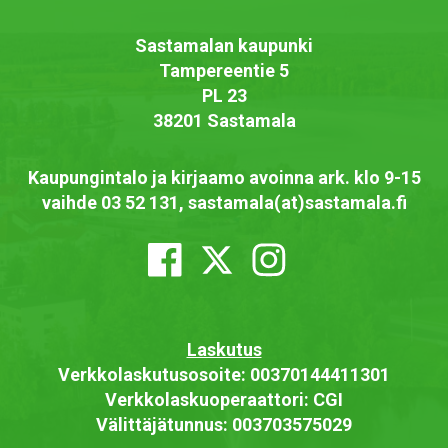
Sastamalan kaupunki
Tampereentie 5
PL 23
38201 Sastamala
Kaupungintalo ja kirjaamo avoinna ark. klo 9-15
vaihde 03 52 131, sastamala(at)sastamala.fi
Laskutus
Verkkolaskutusosoite: 00370144411301
Verkkolaskuoperaattori: CGI
Välittäjätunnus: 003703575029