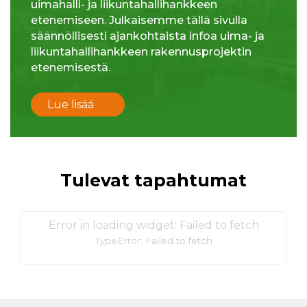
uimahalli- ja liikuntahallihankkeen
etenemiseen. Julkaisemme tällä sivulla
säännöllisesti ajankohtaista infoa uima- ja
liikuntahallihankkeen rakennusprojektin
etenemisestä.
Lue lisää
Tulevat tapahtumat
Error in loading widget: Failed to fetch
TypeError: Failed to fetch