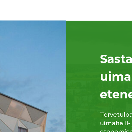
Sast
uima
eten
Tervetulo
uimahalli-
etenemisee