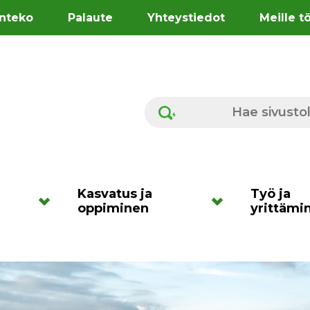
nteko
Palaute
Yhteystiedot
Meille t
Hae sivustolta
Kasvatus ja
Työ ja
oppiminen
yrittämi