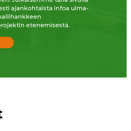
esti ajankohtaista infoa uima-
ahallihankkeen
rojektin etenemisestä.
t