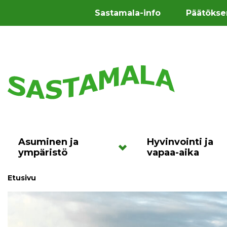
Sastamala-info
Päätökse
Asuminen ja
Hyvinvointi ja
ympäristö
vapaa-aika
Etusivu