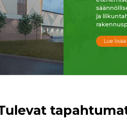
säännöllis
ja liikunt
rakennusp
Lue lisää
Tulevat tapahtuma