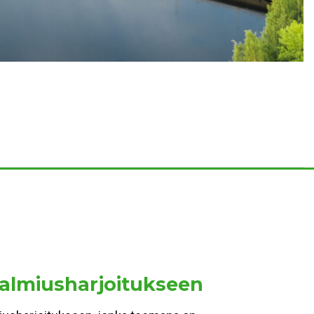
valmiusharjoitukseen