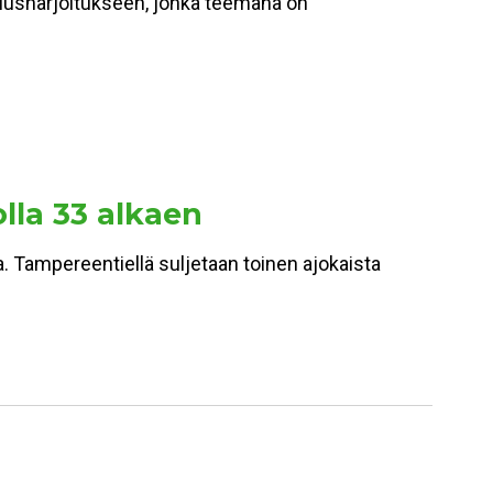
miusharjoitukseen, jonka teemana on
olla 33 alkaen
a. Tampereentiellä suljetaan toinen ajokaista