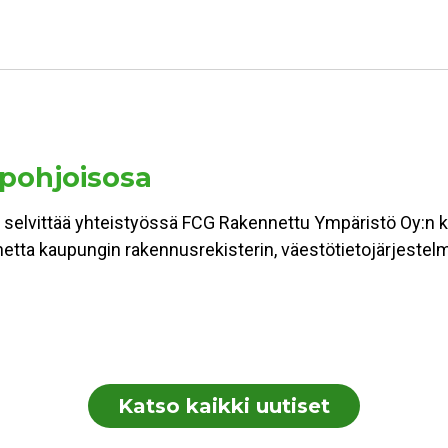
 pohjoisosa
 selvittää yhteistyössä FCG Rakennettu Ympäristö Oy:n ka
lannetta kaupungin rakennusrekisterin, väestötietojärjest
Katso kaikki uutiset