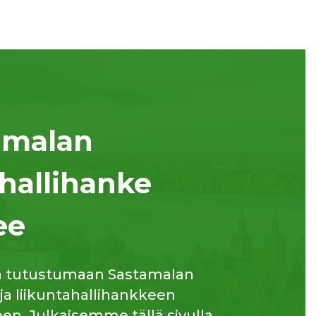
amalan
hallihanke
ee
a tutustumaan Sastamalan
 ja liikuntahallihankkeen
n. Julkaisemme tällä sivulla