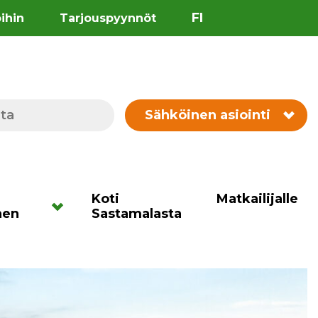
FI
öihin
Tarjouspyynnöt
Sähköinen asiointi
Koti
Matkailijalle
nen
Sastamalasta