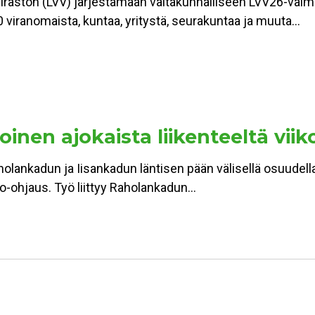
viraston (LVV) järjestämään valtakunnalliseen LVV26-val
 viranomaista, kuntaa, yritystä, seurakuntaa ja muuta…
inen ajokaista liikenteeltä viik
holankadun ja Iisankadun läntisen pään välisellä osuudell
alo-ohjaus. Työ liittyy Raholankadun…