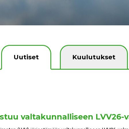
Uutiset
Kuulutukset
stuu valtakunnalliseen LVV26-