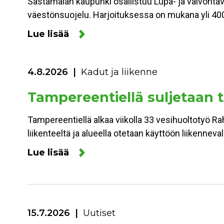
Sastamalan kaupunki osallistuu Lupa- ja valvonta
väestönsuojelu. Harjoituksessa on mukana yli 400
Lue lisää
4.8.2026
Kadut ja liikenne
Tampereentiellä suljetaan to
Tampereentiellä alkaa viikolla 33 vesihuoltotyö Ra
liikenteeltä ja alueella otetaan käyttöön liikennev
Lue lisää
15.7.2026
Uutiset