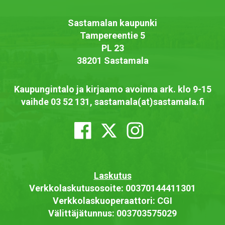
Sastamalan kaupunki
Tampereentie 5
PL 23
38201 Sastamala
Kaupungintalo ja kirjaamo avoinna ark. klo 9-15
vaihde 03 52 131, sastamala(at)sastamala.fi
Laskutus
Verkkolaskutusosoite: 00370144411301
Verkkolaskuoperaattori: CGI
Välittäjätunnus: 003703575029