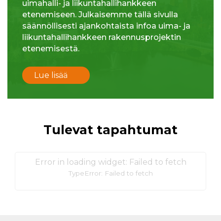
uimahalli- ja liikuntahallihankkeen
etenemiseen. Julkaisemme tällä sivulla
säännöllisesti ajankohtaista infoa uima- ja
liikuntahallihankkeen rakennusprojektin
etenemisestä.
Lue lisää
Tulevat tapahtumat
Error in loading widget: Failed to fetch
TypeError: Failed to fetch