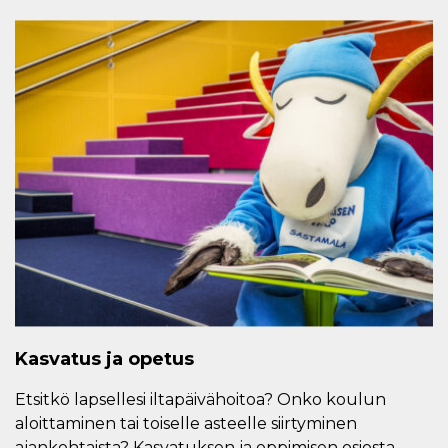
Kasvatus ja opetus
Etsitkö lapsellesi iltapäivähoitoa? Onko koulun
aloittaminen tai toiselle asteelle siirtyminen
ajankohtaista? Kasvatuksen ja oppimisen osiosta