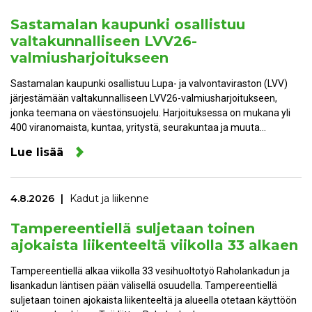
Sastamalan kaupunki osallistuu
valtakunnalliseen LVV26-
valmiusharjoitukseen
Sastamalan kaupunki osallistuu Lupa- ja valvontaviraston (LVV)
järjestämään valtakunnalliseen LVV26-valmiusharjoitukseen,
jonka teemana on väestönsuojelu. Harjoituksessa on mukana yli
400 viranomaista, kuntaa, yritystä, seurakuntaa ja muuta…
Lue lisää
4.8.2026
Kadut ja liikenne
Tampereentiellä suljetaan toinen
ajokaista liikenteeltä viikolla 33 alkaen
Tampereentiellä alkaa viikolla 33 vesihuoltotyö Raholankadun ja
Iisankadun läntisen pään välisellä osuudella. Tampereentiellä
suljetaan toinen ajokaista liikenteeltä ja alueella otetaan käyttöön