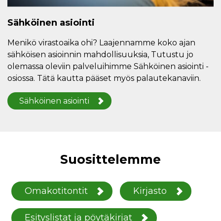
Sähköinen asiointi
Menikö virastoaika ohi? Laajennamme koko ajan
sähköisen asioinnin mahdollisuuksia, Tutustu jo
olemassa oleviin palveluihimme Sähköinen asiointi -
osiossa. Tätä kautta pääset myös palautekanaviin.
Sähköinen asiointi
Suosittelemme
Omakotitontit
Kirjasto
Esityslistat ja pöytäkirjat