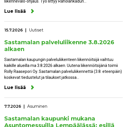
liikennevalo-ohjaus. Työ liittyy Raholankadun…
Lue lisää
15.7.2026
Uutiset
Sastamalan palveluliikenne 3.8.2026
alkaen
Sastamalan kaupungin palveluliikenteen liikennöitsijä vaihtuu
kaikille alueilla ma 3.8.2026 alkaen. Uutena liikennöitsijänä toimii
Rolly Raasepori Oy. Sastamalan palveluliikennettä (3.8. eteenpäin)
koskevat tiedustelut ja tilaukset jatkossa…
Lue lisää
7.7.2026
Asuminen
Sastamalan kaupunki mukana
Asuntomessuilla Lempäälässä: esillä