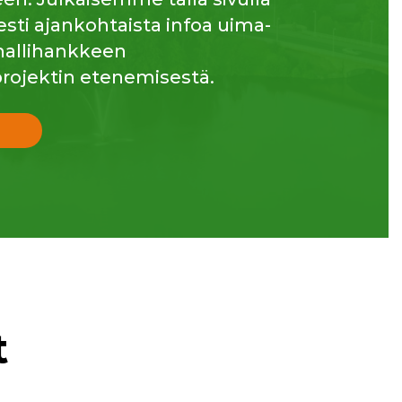
esti ajankohtaista infoa uima-
ahallihankkeen
rojektin etenemisestä.
t