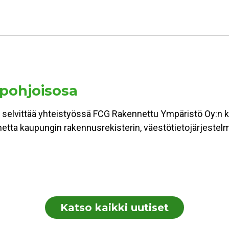
 pohjoisosa
 selvittää yhteistyössä FCG Rakennettu Ympäristö Oy:n ka
lannetta kaupungin rakennusrekisterin, väestötietojärjest
Katso kaikki uutiset