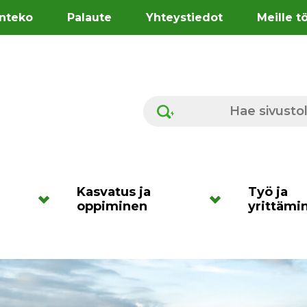
nteko
Palaute
Yhteystiedot
Meille t
Hae sivustolta
Kasvatus ja
Työ ja
oppiminen
yrittämi