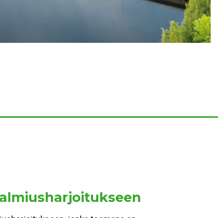
valmiusharjoitukseen