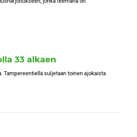
miusharjoitukseen, jonka teemana on
olla 33 alkaen
a. Tampereentiellä suljetaan toinen ajokaista