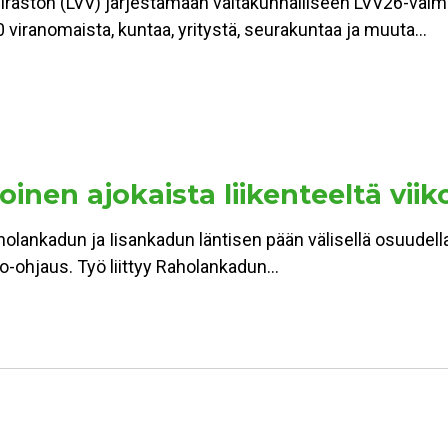
viraston (LVV) järjestämään valtakunnalliseen LVV26-val
 viranomaista, kuntaa, yritystä, seurakuntaa ja muuta…
inen ajokaista liikenteeltä viik
holankadun ja Iisankadun läntisen pään välisellä osuudell
alo-ohjaus. Työ liittyy Raholankadun…