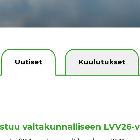
Uutiset
Kuulutukset
stuu valtakunnalliseen LVV26-