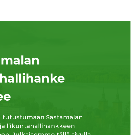
amalan
hallihanke
ee
a tutustumaan Sastamalan
 ja liikuntahallihankkeen
n. Julkaisemme tällä sivulla