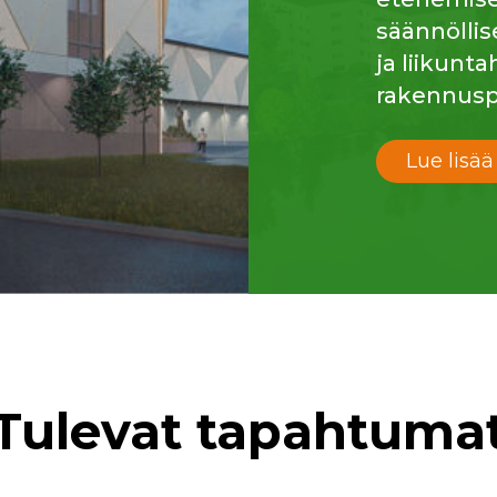
säännöllis
ja liikunt
rakennusp
Lue lisää
Tulevat tapahtuma