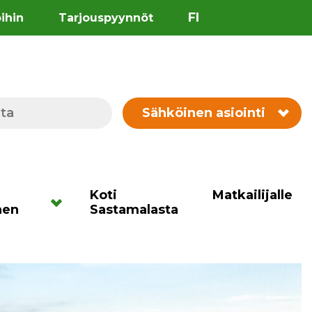
FI
öihin
Tarjouspyynnöt
Sähköinen asiointi
Koti
Matkailijalle
nen
Sastamalasta