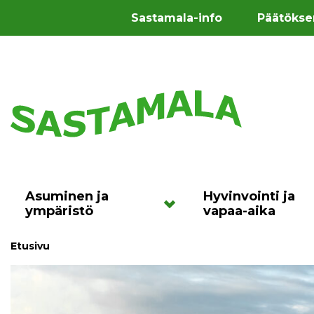
Sastamala-info
Päätökse
Asuminen ja
Hyvinvointi ja
ympäristö
vapaa-aika
Etusivu