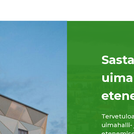
Sast
uima
eten
Tervetulo
uimahalli-
etenemisee