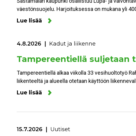
Sastamalan kaupunki osallistuu Lupa- ja valvonta
väestönsuojelu. Harjoituksessa on mukana yli 400
Lue lisää
4.8.2026
Kadut ja liikenne
Tampereentiellä suljetaan to
Tampereentiellä alkaa viikolla 33 vesihuoltotyö Ra
liikenteeltä ja alueella otetaan käyttöön liikennev
Lue lisää
15.7.2026
Uutiset