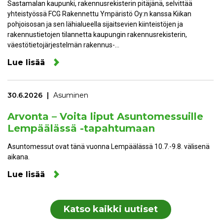
Sastamalan kaupunki, rakennusrekisterin pitäjänä, selvittää
yhteistyössä FCG Rakennettu Ympäristö Oy:n kanssa Kiikan
pohjoisosan ja sen lähialueella sijaitsevien kiinteistöjen ja
rakennustietojen tilannetta kaupungin rakennusrekisterin,
väestötietojärjestelmän rakennus-…
Lue lisää
30.6.2026
Asuminen
Arvonta – Voita liput Asuntomessuille
Lempäälässä -tapahtumaan
Asuntomessut ovat tänä vuonna Lempäälässä 10.7.-9.8. välisenä
aikana.
Lue lisää
Katso kaikki uutiset