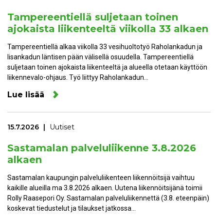
Tampereentiellä suljetaan toinen
ajokaista liikenteeltä viikolla 33 alkaen
Tampereentiellä alkaa viikolla 33 vesihuoltotyö Raholankadun ja
Iisankadun läntisen pään välisellä osuudella. Tampereentiellä
suljetaan toinen ajokaista liikenteeltä ja alueella otetaan käyttöön
liikennevalo-ohjaus. Työ liittyy Raholankadun…
Lue lisää
15.7.2026
Uutiset
Sastamalan palveluliikenne 3.8.2026
alkaen
Sastamalan kaupungin palveluliikenteen liikennöitsijä vaihtuu
kaikille alueilla ma 3.8.2026 alkaen. Uutena liikennöitsijänä toimii
Rolly Raasepori Oy. Sastamalan palveluliikennettä (3.8. eteenpäin)
koskevat tiedustelut ja tilaukset jatkossa…