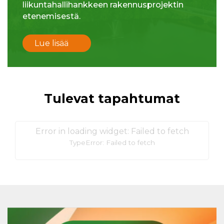
liikuntahallihankkeen rakennusprojektin
etenemisestä.
Lue lisää
Tulevat tapahtumat
Error in loading widget: Failed to fetch
TypeError: Failed to fetch