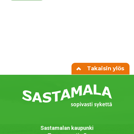
Takaisin ylös
Sastamalan kaupunki