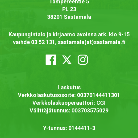
Tampereentie 5
PL 23
38201 Sastamala
Kaupungintalo ja kirjaamo avoinna ark. klo 9-15
vaihde 03 52 131, sastamala(at)sastamala.fi
Laskutus
Verkkolaskutusosoite: 00370144411301
Verkkolaskuoperaattori: CGI
Välittäjätunnus: 003703575029
Y-tunnus: 0144411-3