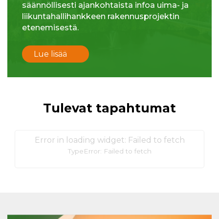
säännöllisesti ajankohtaista infoa uima- ja
liikuntahallihankkeen rakennusprojektin
etenemisestä.
Lue lisää
Tulevat tapahtumat
Error in loading widget: Failed to fetch
TypeError: Failed to fetch