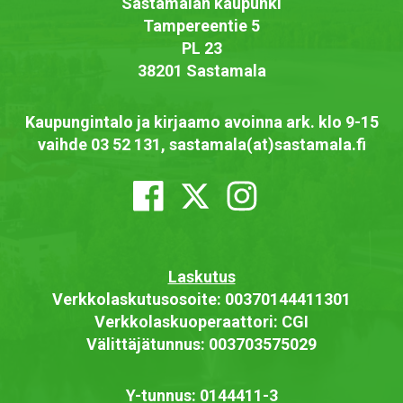
Sastamalan kaupunki
Tampereentie 5
PL 23
38201 Sastamala
Kaupungintalo ja kirjaamo avoinna ark. klo 9-15
vaihde 03 52 131, sastamala(at)sastamala.fi
Laskutus
Verkkolaskutusosoite: 00370144411301
Verkkolaskuoperaattori: CGI
Välittäjätunnus: 003703575029
Y-tunnus: 0144411-3