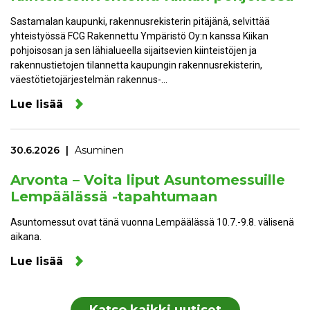
Sastamalan kaupunki, rakennusrekisterin pitäjänä, selvittää
yhteistyössä FCG Rakennettu Ympäristö Oy:n kanssa Kiikan
pohjoisosan ja sen lähialueella sijaitsevien kiinteistöjen ja
rakennustietojen tilannetta kaupungin rakennusrekisterin,
väestötietojärjestelmän rakennus-…
Lue lisää
30.6.2026
Asuminen
Arvonta – Voita liput Asuntomessuille
Lempäälässä -tapahtumaan
Asuntomessut ovat tänä vuonna Lempäälässä 10.7.-9.8. välisenä
aikana.
Lue lisää
Katso kaikki uutiset