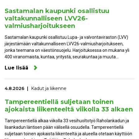
Sastamalan kaupunki osallistuu
valtakunnalliseen LVV26-
valmiusharjoitukseen
Sastamalan kaupunki osallistuu Lupa- ja valvontaviraston (LVV)
järjestämään valtakunnalliseen LVV26-valmiusharjoitukseen,
jonka teemana on väestönsuojelu. Harjoituksessa on mukana yli
400 viranomaista, kuntaa, yritystä, seurakuntaa ja muuta…
Lue lisää
4.8.2026
Kadut ja liikenne
Tampereentiellä suljetaan toinen
ajokaista liikenteeltä viikolla 33 alkaen
Tampereentiellä alkaa viikolla 33 vesihuoltotyö Raholankadun ja
Iisankadun läntisen pään välisellä osuudella. Tampereentiellä
suljetaan toinen ajokaista liikenteeltä ja alueella otetaan käyttöön