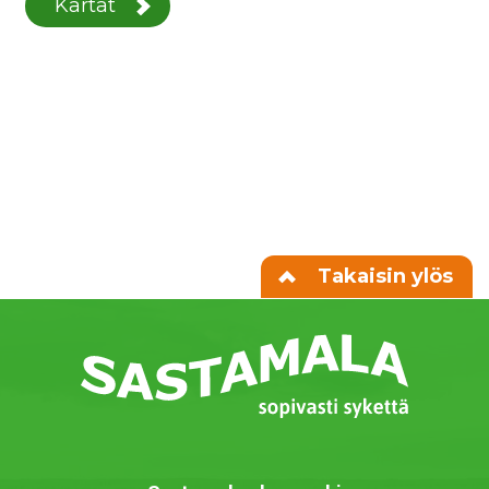
Kartat
Takaisin ylös