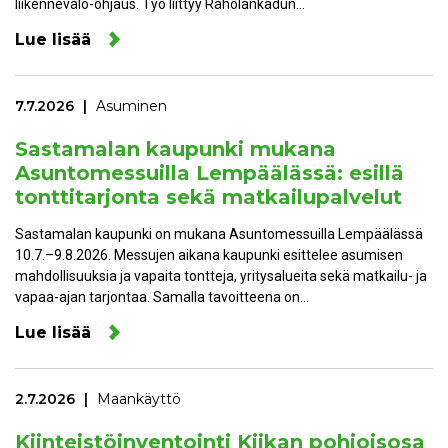
liikennevalo-ohjaus. Työ liittyy Raholankadun…
Lue lisää
7.7.2026
Asuminen
Sastamalan kaupunki mukana
Asuntomessuilla Lempäälässä: esillä
tonttitarjonta sekä matkailupalvelut
Sastamalan kaupunki on mukana Asuntomessuilla Lempäälässä
10.7.–9.8.2026. Messujen aikana kaupunki esittelee asumisen
mahdollisuuksia ja vapaita tontteja, yritysalueita sekä matkailu- ja
vapaa-ajan tarjontaa. Samalla tavoitteena on…
Lue lisää
2.7.2026
Maankäyttö
Kiinteistöinventointi Kiikan pohjoisosa