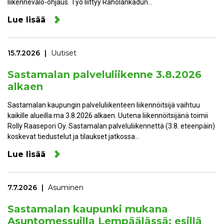
liikennevalo-ohjaus. Työ liittyy Raholankadun…
Lue lisää
15.7.2026
Uutiset
Sastamalan palveluliikenne 3.8.2026
alkaen
Sastamalan kaupungin palveluliikenteen liikennöitsijä vaihtuu
kaikille alueilla ma 3.8.2026 alkaen. Uutena liikennöitsijänä toimii
Rolly Raasepori Oy. Sastamalan palveluliikennettä (3.8. eteenpäin)
koskevat tiedustelut ja tilaukset jatkossa…
Lue lisää
7.7.2026
Asuminen
Sastamalan kaupunki mukana
Asuntomessuilla Lempäälässä: esillä