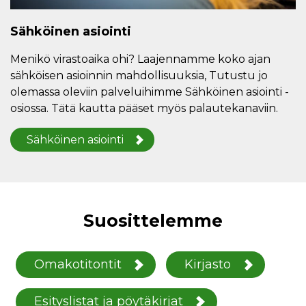
Sähköinen asiointi
Menikö virastoaika ohi? Laajennamme koko ajan
sähköisen asioinnin mahdollisuuksia, Tutustu jo
olemassa oleviin palveluihimme Sähköinen asiointi -
osiossa. Tätä kautta pääset myös palautekanaviin.
Sähköinen asiointi
Suosittelemme
Omakotitontit
Kirjasto
Esityslistat ja pöytäkirjat