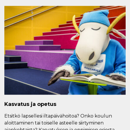
Kasvatus ja opetus
Etsitkö lapsellesi iltapäivähoitoa? Onko koulun
aloittaminen tai toiselle asteelle siirtyminen
ajankohtaista? Kasvatuksen ja oppimisen osiosta