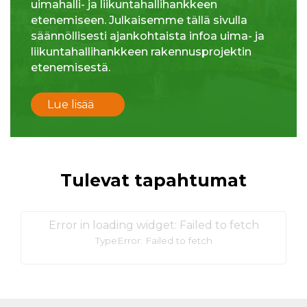
uimahalli- ja liikuntahallihankkeen
etenemiseen. Julkaisemme tällä sivulla
säännöllisesti ajankohtaista infoa uima- ja
liikuntahallihankkeen rakennusprojektin
etenemisestä.
Lue lisää
Tulevat tapahtumat
Error in loading widget: Failed to fetch
TypeError: Failed to fetch