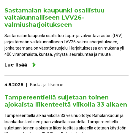
Sastamalan kaupunki osallistuu
valtakunnalliseen LVV26-
valmiusharjoitukseen
Sastamalan kaupunki osallistuu Lupa- ja valvontaviraston (LVV)
järjestämään valtakunnalliseen LVV26-valmiusharjoitukseen,
jonka teemana on väestönsuojelu. Harjoituksessa on mukana yli
400 viranomaista, kuntaa, yritystä, seurakuntaa ja muuta…
Lue lisää
4.8.2026
Kadut ja liikenne
Tampereentiellä suljetaan toinen
ajokaista liikenteeltä viikolla 33 alkaen
Tampereentiellä alkaa viikolla 33 vesihuoltotyö Raholankadun ja
Iisankadun läntisen pään välisellä osuudella. Tampereentiellä
suljetaan toinen ajokaista liikenteeltä ja alueella otetaan käyttöön