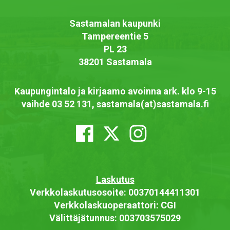
Sastamalan kaupunki
Tampereentie 5
PL 23
38201 Sastamala
Kaupungintalo ja kirjaamo avoinna ark. klo 9-15
vaihde 03 52 131, sastamala(at)sastamala.fi
Laskutus
Verkkolaskutusosoite: 00370144411301
Verkkolaskuoperaattori: CGI
Välittäjätunnus: 003703575029