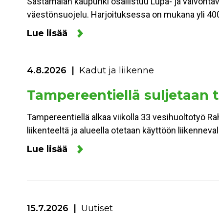
Sastamalan kaupunki osallistuu Lupa- ja valvonta
väestönsuojelu. Harjoituksessa on mukana yli 400
Lue lisää
4.8.2026
Kadut ja liikenne
Tampereentiellä suljetaan to
Tampereentiellä alkaa viikolla 33 vesihuoltotyö Ra
liikenteeltä ja alueella otetaan käyttöön liikennev
Lue lisää
15.7.2026
Uutiset