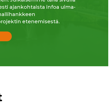
esti ajankohtaista infoa uima-
ahallihankkeen
rojektin etenemisestä.
t