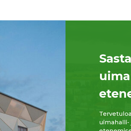
Sast
uima
eten
Tervetulo
uimahalli-
etenemisee