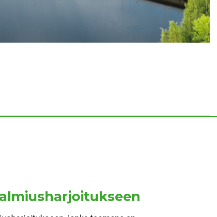
valmiusharjoitukseen