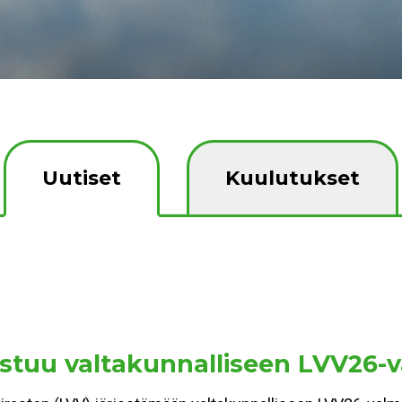
Uutiset
Kuulutukset
stuu valtakunnalliseen LVV26-