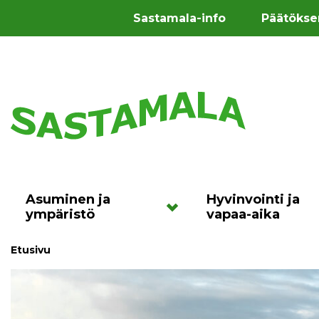
Sastamala-info
Päätökse
Asuminen ja
Hyvinvointi ja
ympäristö
vapaa-aika
Etusivu