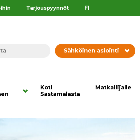
FI
öihin
Tarjouspyynnöt
Sähköinen asiointi
Koti
Matkailijalle
nen
Sastamalasta