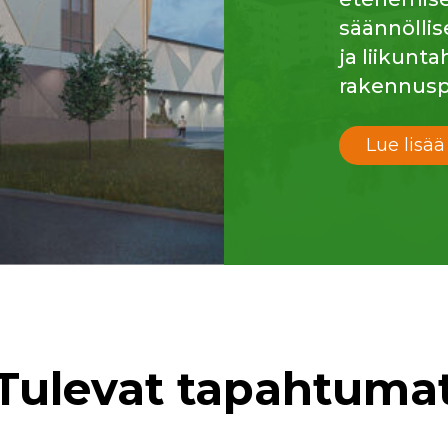
säännöllis
ja liikunt
rakennusp
Lue lisää
Tulevat tapahtuma