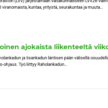
viraston (LVV) järjestämään valtakunnalliseen LVV26-val
 viranomaista, kuntaa, yritystä, seurakuntaa ja muuta…
inen ajokaista liikenteeltä viik
holankadun ja Iisankadun läntisen pään välisellä osuudell
alo-ohjaus. Työ liittyy Raholankadun…