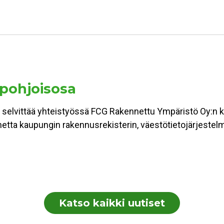
 pohjoisosa
 selvittää yhteistyössä FCG Rakennettu Ympäristö Oy:n ka
lannetta kaupungin rakennusrekisterin, väestötietojärjest
Katso kaikki uutiset