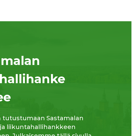
amalan
hallihanke
ee
a tutustumaan Sastamalan
 ja liikuntahallihankkeen
n. Julkaisemme tällä sivulla