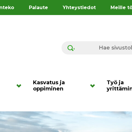
nteko
Palaute
Yhteystiedot
Meille t
Hae sivustolta
Kasvatus ja
Työ ja
oppiminen
yrittämi