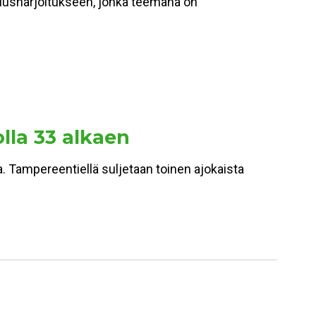
miusharjoitukseen, jonka teemana on
olla 33 alkaen
a. Tampereentiellä suljetaan toinen ajokaista