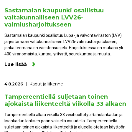
Sastamalan kaupunki osallistuu
valtakunnalliseen LVV26-
valmiusharjoitukseen
Sastamalan kaupunki osallistuu Lupa- ja valvontaviraston (LVV)
järjestämään valtakunnalliseen LVV26-valmiusharjoitukseen,
jonka teemana on väestönsuojelu. Harjoituksessa on mukana yli
400 viranomaista, kuntaa, yritystä, seurakuntaa ja muuta…
Lue lisää
4.8.2026
Kadut ja liikenne
Tampereentiellä suljetaan toinen
ajokaista liikenteeltä viikolla 33 alkaen
Tampereentiellä alkaa viikolla 33 vesihuoltotyö Raholankadun ja
Iisankadun läntisen pään välisellä osuudella. Tampereentiellä
suljetaan toinen ajokaista liikenteeltä ja alueella otetaan käyttöön