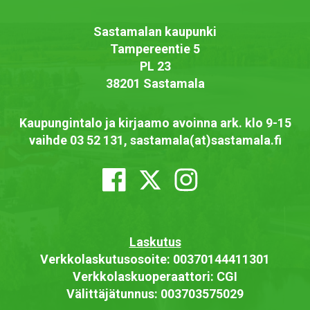
Sastamalan kaupunki
Tampereentie 5
PL 23
38201 Sastamala
Kaupungintalo ja kirjaamo avoinna ark. klo 9-15
vaihde 03 52 131, sastamala(at)sastamala.fi
Laskutus
Verkkolaskutusosoite: 00370144411301
Verkkolaskuoperaattori: CGI
Välittäjätunnus: 003703575029