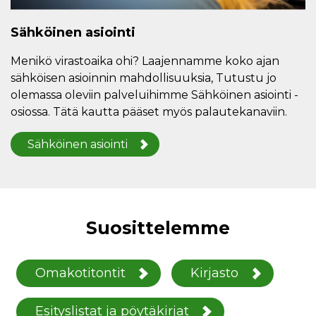
Sähköinen asiointi
Menikö virastoaika ohi? Laajennamme koko ajan
sähköisen asioinnin mahdollisuuksia, Tutustu jo
olemassa oleviin palveluihimme Sähköinen asiointi -
osiossa. Tätä kautta pääset myös palautekanaviin.
Sähköinen asiointi
Suosittelemme
Omakotitontit
Kirjasto
Esityslistat ja pöytäkirjat