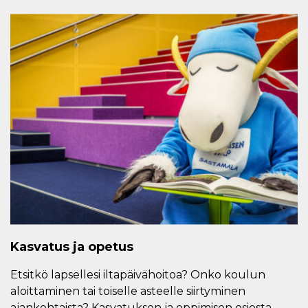
Kasvatus ja opetus
Etsitkö lapsellesi iltapäivähoitoa? Onko koulun
aloittaminen tai toiselle asteelle siirtyminen
ajankohtaista? Kasvatuksen ja oppimisen osiosta