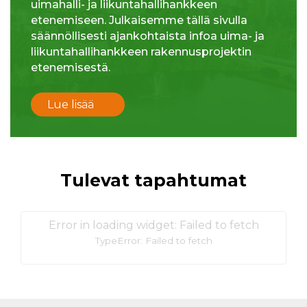
uimahalli- ja liikuntahallihankkeen
etenemiseen. Julkaisemme tällä sivulla
säännöllisesti ajankohtaista infoa uima- ja
liikuntahallihankkeen rakennusprojektin
etenemisestä.
Lue lisää
Tulevat tapahtumat
Error in loading widget: Failed to fetch
TypeError: Failed to fetch