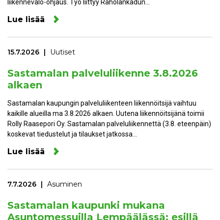
liikennevalo-ohjaus. Työ liittyy Raholankadun…
Lue lisää
15.7.2026
Uutiset
Sastamalan palveluliikenne 3.8.2026
alkaen
Sastamalan kaupungin palveluliikenteen liikennöitsijä vaihtuu
kaikille alueilla ma 3.8.2026 alkaen. Uutena liikennöitsijänä toimii
Rolly Raasepori Oy. Sastamalan palveluliikennettä (3.8. eteenpäin)
koskevat tiedustelut ja tilaukset jatkossa…
Lue lisää
7.7.2026
Asuminen
Sastamalan kaupunki mukana
Asuntomessuilla Lempäälässä: esillä