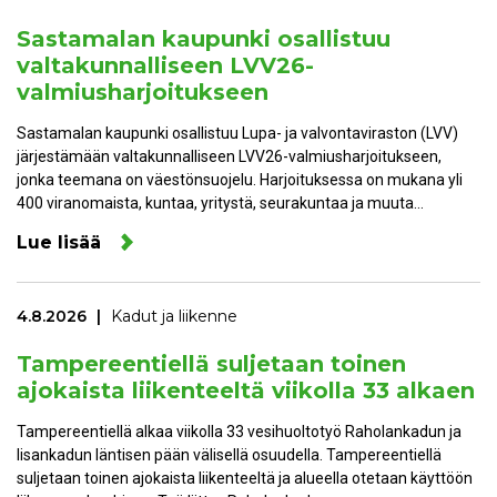
Sastamalan kaupunki osallistuu
valtakunnalliseen LVV26-
valmiusharjoitukseen
Sastamalan kaupunki osallistuu Lupa- ja valvontaviraston (LVV)
järjestämään valtakunnalliseen LVV26-valmiusharjoitukseen,
jonka teemana on väestönsuojelu. Harjoituksessa on mukana yli
400 viranomaista, kuntaa, yritystä, seurakuntaa ja muuta…
Lue lisää
4.8.2026
Kadut ja liikenne
Tampereentiellä suljetaan toinen
ajokaista liikenteeltä viikolla 33 alkaen
Tampereentiellä alkaa viikolla 33 vesihuoltotyö Raholankadun ja
Iisankadun läntisen pään välisellä osuudella. Tampereentiellä
suljetaan toinen ajokaista liikenteeltä ja alueella otetaan käyttöön