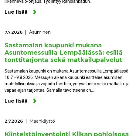
liikennevalo-ohjaus. Työ liittyy Raholankadun…
Lue lisää
7.7.2026
Asuminen
Sastamalan kaupunki mukana
Asuntomessuilla Lempäälässä: esillä
tonttitarjonta sekä matkailupalvelut
Sastamalan kaupunki on mukana Asuntomessuilla Lempäälässä
10.7.–9.8.2026. Messujen aikana kaupunki esittelee asumisen
mahdollisuuksia ja vapaita tontteja, yritysalueita sekä matkailu- ja
vapaa-ajan tarjontaa. Samalla tavoitteena on…
Lue lisää
2.7.2026
Maankäyttö
Kiinteistöinventointi Kiikan pohjoisosa