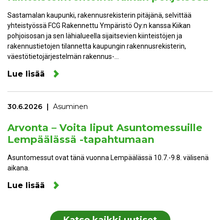
Sastamalan kaupunki, rakennusrekisterin pitäjänä, selvittää
yhteistyössä FCG Rakennettu Ympäristö Oy:n kanssa Kiikan
pohjoisosan ja sen lähialueella sijaitsevien kiinteistöjen ja
rakennustietojen tilannetta kaupungin rakennusrekisterin,
väestötietojärjestelmän rakennus-…
Lue lisää
30.6.2026
Asuminen
Arvonta – Voita liput Asuntomessuille
Lempäälässä -tapahtumaan
Asuntomessut ovat tänä vuonna Lempäälässä 10.7.-9.8. välisenä
aikana.
Lue lisää
Katso kaikki uutiset