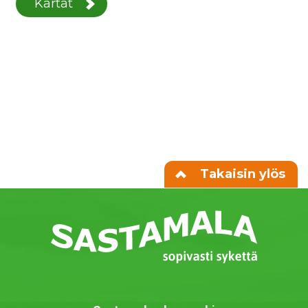
Kartat
Takaisin ylös