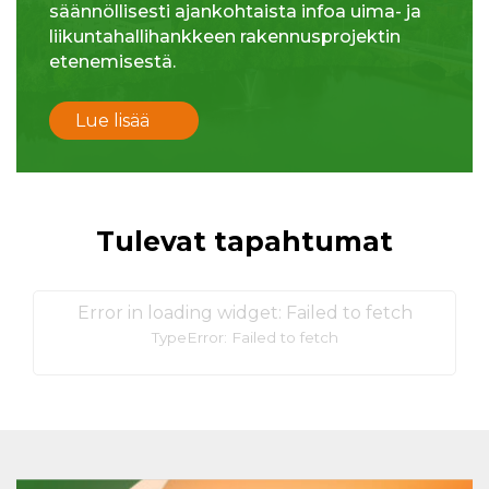
säännöllisesti ajankohtaista infoa uima- ja
liikuntahallihankkeen rakennusprojektin
etenemisestä.
Lue lisää
Tulevat tapahtumat
Error in loading widget: Failed to fetch
TypeError: Failed to fetch