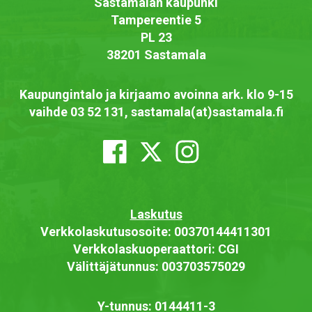
Sastamalan kaupunki
Tampereentie 5
PL 23
38201 Sastamala
Kaupungintalo ja kirjaamo avoinna ark. klo 9-15
vaihde 03 52 131, sastamala(at)sastamala.fi
Laskutus
Verkkolaskutusosoite: 00370144411301
Verkkolaskuoperaattori: CGI
Välittäjätunnus: 003703575029
Y-tunnus: 0144411-3