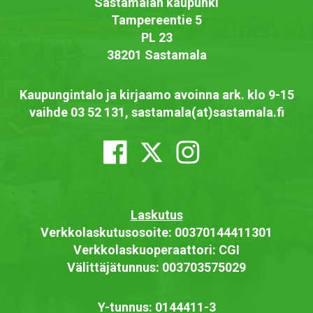
Sastamalan kaupunki
Tampereentie 5
PL 23
38201 Sastamala
Kaupungintalo ja kirjaamo avoinna ark. klo 9-15
vaihde 03 52 131, sastamala(at)sastamala.fi
Laskutus
Verkkolaskutusosoite: 00370144411301
Verkkolaskuoperaattori: CGI
Välittäjätunnus: 003703575029
Y-tunnus: 0144411-3