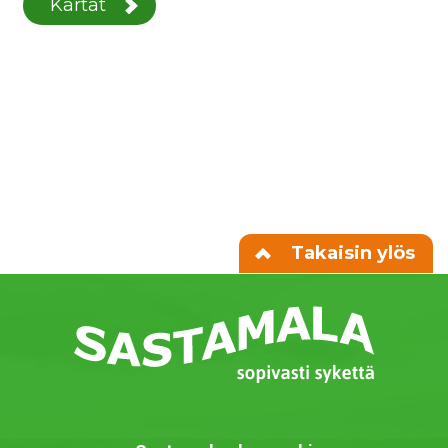
Kartat
Takaisin ylös