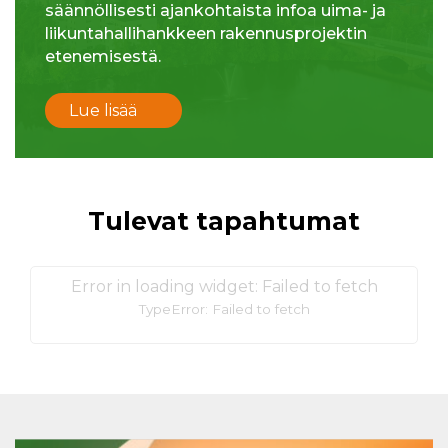
säännöllisesti ajankohtaista infoa uima- ja
liikuntahallihankkeen rakennusprojektin
etenemisestä.
Lue lisää
Tulevat tapahtumat
Error in loading widget: Failed to fetch
TypeError: Failed to fetch