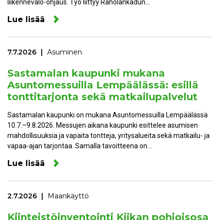
liikennevalo-ohjaus. Työ liittyy Raholankadun…
Lue lisää
7.7.2026
Asuminen
Sastamalan kaupunki mukana
Asuntomessuilla Lempäälässä: esillä
tonttitarjonta sekä matkailupalvelut
Sastamalan kaupunki on mukana Asuntomessuilla Lempäälässä
10.7.–9.8.2026. Messujen aikana kaupunki esittelee asumisen
mahdollisuuksia ja vapaita tontteja, yritysalueita sekä matkailu- ja
vapaa-ajan tarjontaa. Samalla tavoitteena on…
Lue lisää
2.7.2026
Maankäyttö
Kiinteistöinventointi Kiikan pohjoisosa