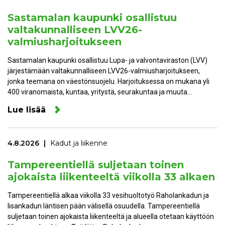
Sastamalan kaupunki osallistuu
valtakunnalliseen LVV26-
valmiusharjoitukseen
Sastamalan kaupunki osallistuu Lupa- ja valvontaviraston (LVV)
järjestämään valtakunnalliseen LVV26-valmiusharjoitukseen,
jonka teemana on väestönsuojelu. Harjoituksessa on mukana yli
400 viranomaista, kuntaa, yritystä, seurakuntaa ja muuta…
Lue lisää
4.8.2026
Kadut ja liikenne
Tampereentiellä suljetaan toinen
ajokaista liikenteeltä viikolla 33 alkaen
Tampereentiellä alkaa viikolla 33 vesihuoltotyö Raholankadun ja
Iisankadun läntisen pään välisellä osuudella. Tampereentiellä
suljetaan toinen ajokaista liikenteeltä ja alueella otetaan käyttöön