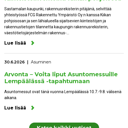
Sastamalan kaupunki, rakennusrekisterin pitäjänä, selvittää
yhteistyössä FCG Rakennettu Ympäristö Oy:n kanssa Kiikan
pohjoisosan ja sen lähialueella sijaitsevien kiinteistöjen ja
rakennustietojen tilannetta kaupungin rakennusrekisterin,
väestötietojärjestelmän rakennus-…
Lue lisää
30.6.2026
Asuminen
Arvonta – Voita liput Asuntomessuille
Lempäälässä -tapahtumaan
Asuntomessut ovat tänä vuonna Lempäälässä 10.7.-9.8. välisenä
aikana.
Lue lisää
Katso kaikki uutiset