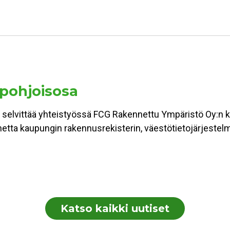
 pohjoisosa
 selvittää yhteistyössä FCG Rakennettu Ympäristö Oy:n ka
lannetta kaupungin rakennusrekisterin, väestötietojärjest
Katso kaikki uutiset