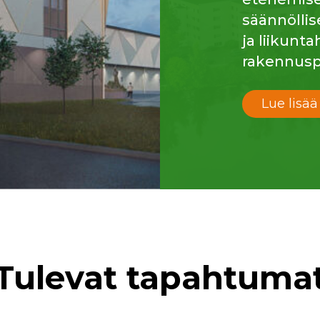
säännöllis
ja liikunt
rakennusp
Lue lisää
Tulevat tapahtuma