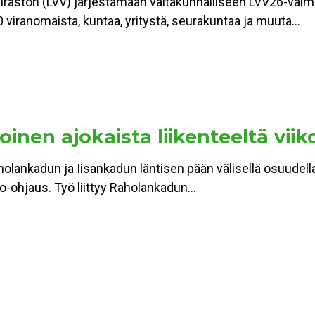
viraston (LVV) järjestämään valtakunnalliseen LVV26-val
 viranomaista, kuntaa, yritystä, seurakuntaa ja muuta…
inen ajokaista liikenteeltä viik
holankadun ja Iisankadun läntisen pään välisellä osuudell
alo-ohjaus. Työ liittyy Raholankadun…