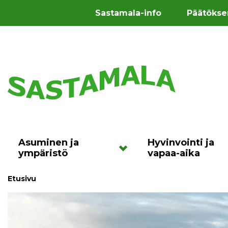
Sastamala-info
Päätökse
Asuminen ja
Hyvinvointi ja
ympäristö
vapaa-aika
Etusivu