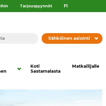
FI
öihin
Tarjouspyynnöt
Sähköinen asiointi
Koti
Matkailijalle
nen
Sastamalasta