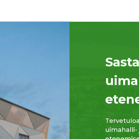
Sast
uima
eten
Tervetulo
uimahalli-
etenemisee