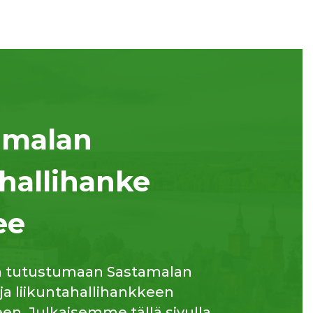
amalan
hallihanke
ee
a tutustumaan Sastamalan
 ja liikuntahallihankkeen
n. Julkaisemme tällä sivulla