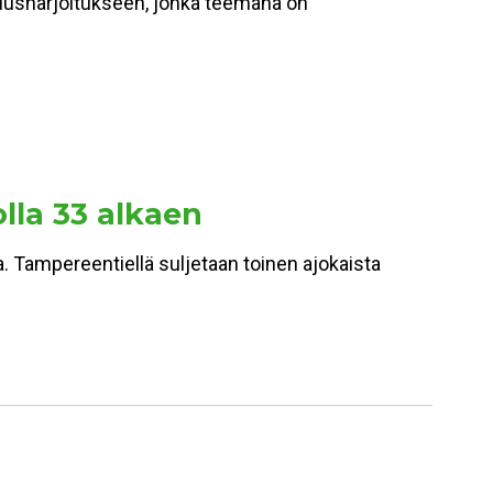
miusharjoitukseen, jonka teemana on
olla 33 alkaen
a. Tampereentiellä suljetaan toinen ajokaista