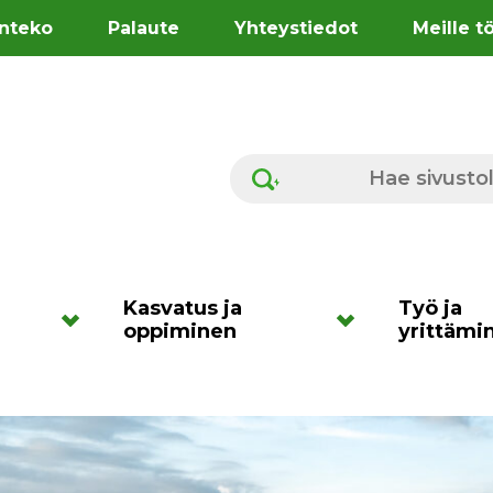
nteko
Palaute
Yhteystiedot
Meille t
Hae sivustolta
Kasvatus ja
Työ ja
oppiminen
yrittämi