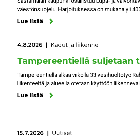
Sastamalan kaupunki osallistuu Lupa- ja valvonta
väestönsuojelu. Harjoituksessa on mukana yli 400
Lue lisää
4.8.2026
Kadut ja liikenne
Tampereentiellä suljetaan to
Tampereentiellä alkaa viikolla 33 vesihuoltotyö Ra
liikenteeltä ja alueella otetaan käyttöön liikennev
Lue lisää
15.7.2026
Uutiset