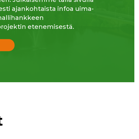
esti ajankohtaista infoa uima-
ahallihankkeen
rojektin etenemisestä.
t