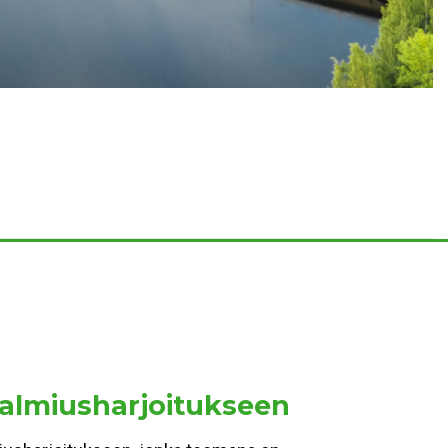
valmiusharjoitukseen