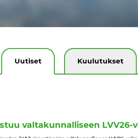
Uutiset
Kuulutukset
stuu valtakunnalliseen LVV26-