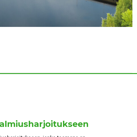
valmiusharjoitukseen