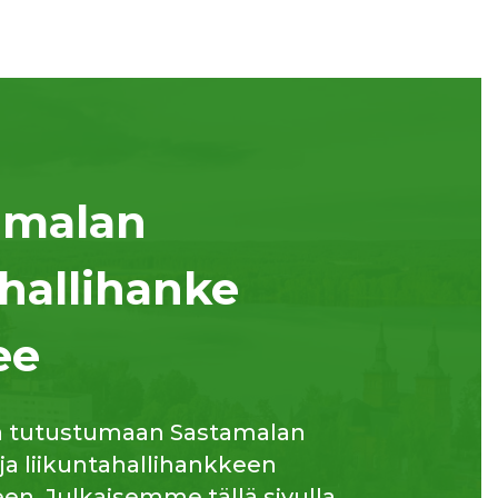
amalan
hallihanke
ee
a tutustumaan Sastamalan
 ja liikuntahallihankkeen
n. Julkaisemme tällä sivulla