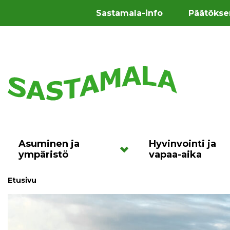
Sastamala-info
Päätökse
Asuminen ja
Hyvinvointi ja
ympäristö
vapaa-aika
Etusivu