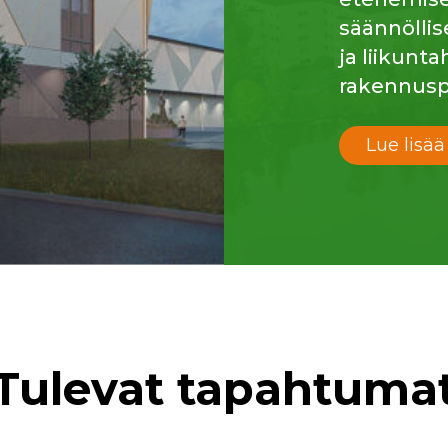
säännöllis
ja liikunt
rakennusp
Lue lisää
Tulevat tapahtuma