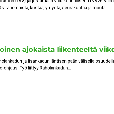
viraston (LVV) järjestämään valtakunnalliseen LVV26-val
 viranomaista, kuntaa, yritystä, seurakuntaa ja muuta…
inen ajokaista liikenteeltä viik
holankadun ja Iisankadun läntisen pään välisellä osuudell
alo-ohjaus. Työ liittyy Raholankadun…