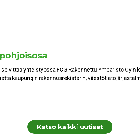
 pohjoisosa
 selvittää yhteistyössä FCG Rakennettu Ympäristö Oy:n ka
lannetta kaupungin rakennusrekisterin, väestötietojärjest
Katso kaikki uutiset