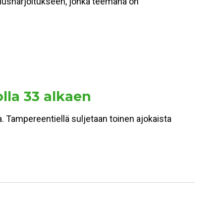
miusharjoitukseen, jonka teemana on
olla 33 alkaen
a. Tampereentiellä suljetaan toinen ajokaista