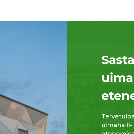
Sast
uima
eten
Tervetulo
uimahalli-
etenemisee