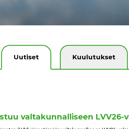
Uutiset
Kuulutukset
stuu valtakunnalliseen LVV26-