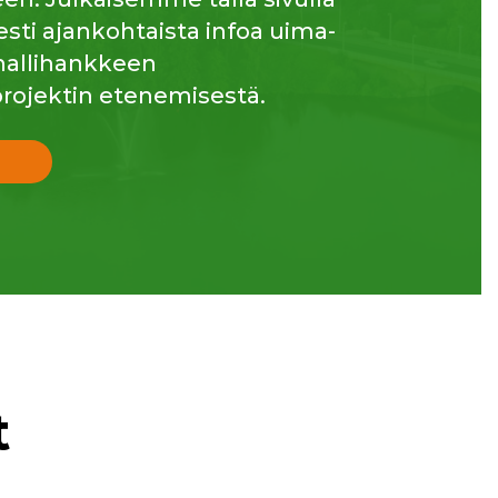
esti ajankohtaista infoa uima-
ahallihankkeen
rojektin etenemisestä.
t