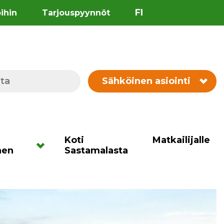
FI
öihin
Tarjouspyynnöt
Sähköinen asiointi
Koti
Matkailijalle
nen
Sastamalasta