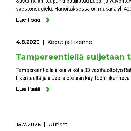
Sastamalan kaupunki osallistuu Lupa- ja valvonta
väestönsuojelu. Harjoituksessa on mukana yli 400
Lue lisää
4.8.2026
Kadut ja liikenne
Tampereentiellä suljetaan to
Tampereentiellä alkaa viikolla 33 vesihuoltotyö Ra
liikenteeltä ja alueella otetaan käyttöön liikennev
Lue lisää
15.7.2026
Uutiset