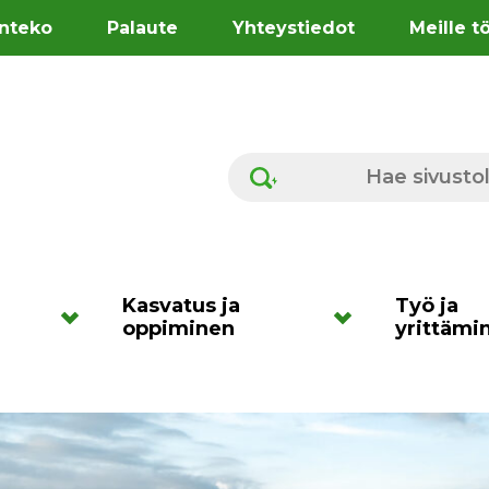
nteko
Palaute
Yhteystiedot
Meille t
Hae sivustolta
Kasvatus ja
Työ ja
oppiminen
yrittämi