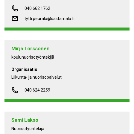
040 662 1762
tytti.peurala@sastamala.fi
Mirja Torssonen
koulunuorisotyöntekijä
Organisaatio
Liikunta- ja nuorisopalvelut
040 624 2259
Sami Lakso
Nuorisotyöntekijä