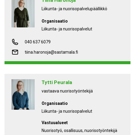
Tiina Haronoja
Liikunta- ja nuorisopalvelupäällikkö
Organisaatio
Liikunta- ja nuorisopalvelut
040 637 6079
tiina.haronoja@sastamala.fi
Tytti Peurala
vastaava nuorisotyöntekijä
Organisaatio
Liikunta- ja nuorisopalvelut
Vastuualueet
nuorisotyö, osallisuus, nuorisotyöntekijä