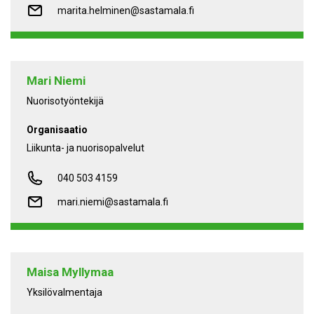
marita.helminen@sastamala.fi
Mari Niemi
Nuorisotyöntekijä
Organisaatio
Liikunta- ja nuorisopalvelut
040 503 4159
mari.niemi@sastamala.fi
Maisa Myllymaa
Yksilövalmentaja