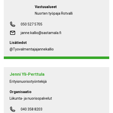
Vastuualueet
Nuorten työpaja Rotvalli
050 527 5705
janne.kallio@sastamala.fi
Lisätiedot
@tyovalmentajajannekallio
Jenni Yli-Perttula
Erityisnuorisotyöntekijä
Organisaatio
Liikunta- ja nuorisopalvelut
040 358 8203