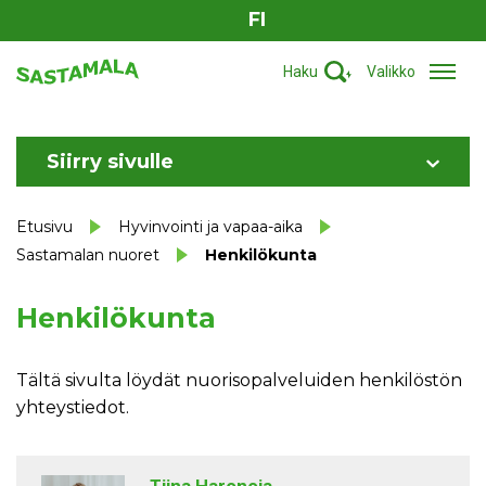
FI
Haku
Valikko
Siirry sivulle
Etusivu
Hyvinvointi ja vapaa-aika
Sastamalan nuoret
Henkilökunta
Henkilökunta
Tältä sivulta löydät nuorisopalveluiden henkilöstön
yhteystiedot.