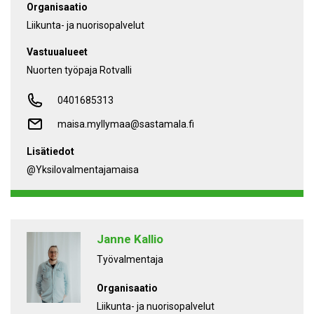
Organisaatio
Liikunta- ja nuorisopalvelut
Vastuualueet
Nuorten työpaja Rotvalli
0401685313
maisa.myllymaa@sastamala.fi
Lisätiedot
@yksilovalmentajamaisa
Janne Kallio
Työvalmentaja
Organisaatio
Liikunta- ja nuorisopalvelut