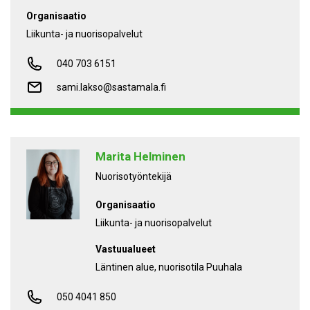
Organisaatio
Liikunta- ja nuorisopalvelut
040 703 6151
sami.lakso@sastamala.fi
Marita Helminen
Nuorisotyöntekijä
Organisaatio
Liikunta- ja nuorisopalvelut
Vastuualueet
Läntinen alue, nuorisotila Puuhala
050 4041 850