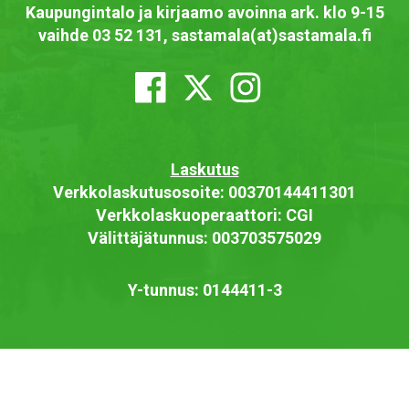
Kaupungintalo ja kirjaamo avoinna ark. klo 9-15
vaihde 03 52 131, sastamala(at)sastamala.fi
Laskutus
Verkkolaskutusosoite: 00370144411301
Verkkolaskuoperaattori: CGI
Välittäjätunnus: 003703575029
Y-tunnus: 0144411-3