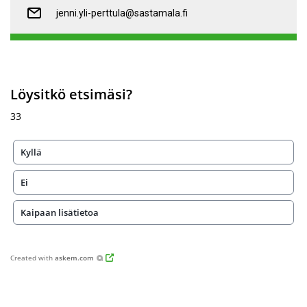
jenni.yli-perttula@sastamala.fi
Löysitkö etsimäsi?
33
Kyllä
Ei
Kaipaan lisätietoa
Created with
askem.com