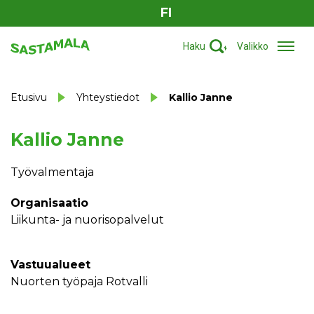
FI
Haku
Valikko
Etusivu
Yhteystiedot
Kallio Janne
Kallio Janne
Työvalmentaja
Organisaatio
Liikunta- ja nuorisopalvelut
Vastuualueet
Nuorten työpaja Rotvalli