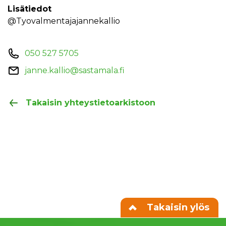
Lisätiedot
@tyovalmentajajannekallio
050 527 5705
janne.kallio@sastamala.fi
Takaisin yhteystietoarkistoon
Takaisin ylös