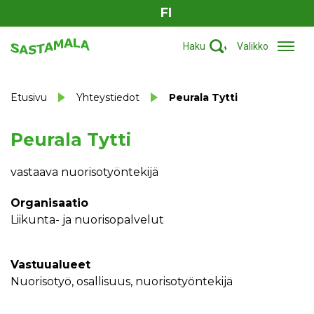
FI
Haku
Valikko
Etusivu
Yhteystiedot
Peurala Tytti
Peurala Tytti
vastaava nuorisotyöntekijä
Organisaatio
Liikunta- ja nuorisopalvelut
Vastuualueet
nuorisotyö, osallisuus, nuorisotyöntekijä