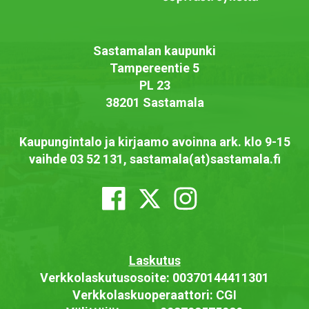
Sastamalan kaupunki
Tampereentie 5
PL 23
38201 Sastamala
Kaupungintalo ja kirjaamo avoinna ark. klo 9-15
vaihde 03 52 131, sastamala(at)sastamala.fi
Laskutus
Verkkolaskutusosoite: 00370144411301
Verkkolaskuoperaattori: CGI