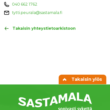
040 662 1762
tytti.peurala@sastamala.fi
Takaisin yhteystietoarkistoon
Takaisin ylös