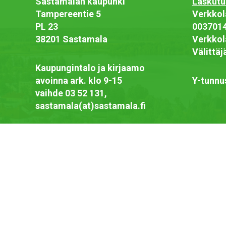
Sastamalan kaupunki
Laskutu
Tampereentie 5
Verkkol
PL 23
003701
38201 Sastamala
Verkkol
Välittä
Kaupungintalo ja kirjaamo
avoinna ark. klo 9-15
Y-tunnu
vaihde 03 52 131,
sastamala(at)sastamala.fi