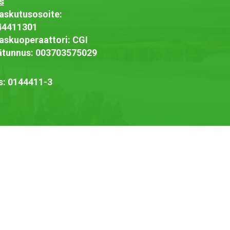
s
askutusosoite:
44411301
askuoperaattori: CGI
jätunnus: 003703575029
s: 0144411-3