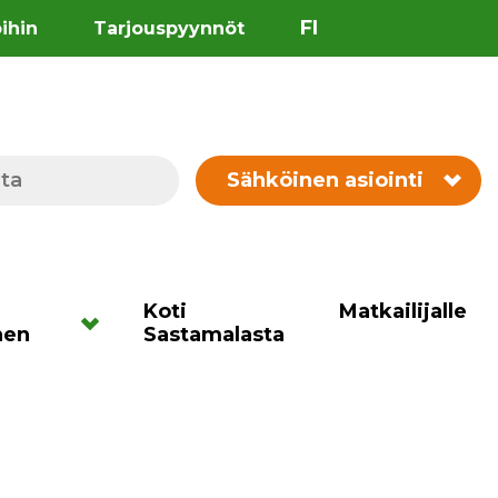
FI
öihin
Tarjouspyynnöt
Sähköinen asiointi
Koti
Matkailijalle
nen
Sastamalasta