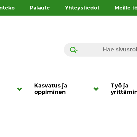
nteko
Palaute
Yhteystiedot
Meille t
Hae sivustolta
Kasvatus ja
Työ ja
oppiminen
yrittämi