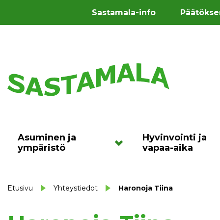
Sastamala-info
Päätökse
Asuminen ja
Hyvinvointi ja
ympäristö
vapaa-aika
Etusivu
Yhteystiedot
Haronoja Tiina