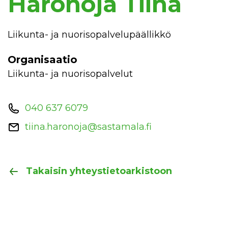
Haronoja Tiina
Liikunta- ja nuorisopalvelupäällikkö
Organisaatio
Liikunta- ja nuorisopalvelut
040 637 6079
tiina.haronoja@sastamala.fi
Takaisin yhteystietoarkistoon