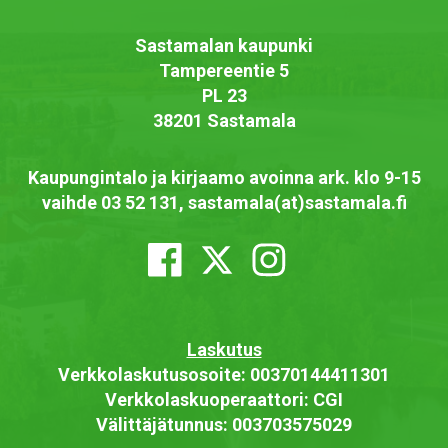
Sastamalan kaupunki
Tampereentie 5
PL 23
38201 Sastamala
Kaupungintalo ja kirjaamo avoinna ark. klo 9-15
vaihde 03 52 131, sastamala(at)sastamala.fi
Laskutus
Verkkolaskutusosoite: 00370144411301
Verkkolaskuoperaattori: CGI
Välittäjätunnus: 003703575029