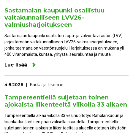
Sastamalan kaupunki osallistuu
valtakunnalliseen LVV26-
valmiusharjoitukseen
Sastamalan kaupunki osallistuu Lupa- ja valvontaviraston (LVV)
järjestämään valtakunnalliseen LVV26-valmiusharjoitukseen,
jonka teemana on väestönsuojelu. Harjoituksessa on mukana yli
400 viranomaista, kuntaa, yritystä, seurakuntaa ja muuta…
Lue lisää
4.8.2026
Kadut ja liikenne
Tampereentiellä suljetaan toinen
ajokaista liikenteeltä viikolla 33 alkaen
Tampereentiellä alkaa viikolla 33 vesihuoltotyö Raholankadun ja
Iisankadun läntisen pään välisellä osuudella. Tampereentiellä
suljetaan toinen ajokaista liikenteeltä ja alueella otetaan käyttöön