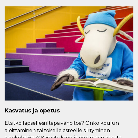
Kasvatus ja opetus
Etsitkö lapsellesi iltapäivähoitoa? Onko koulun
aloittaminen tai toiselle asteelle siirtyminen
ajankohtaista? Kasvatuksen ja oppimisen osiosta