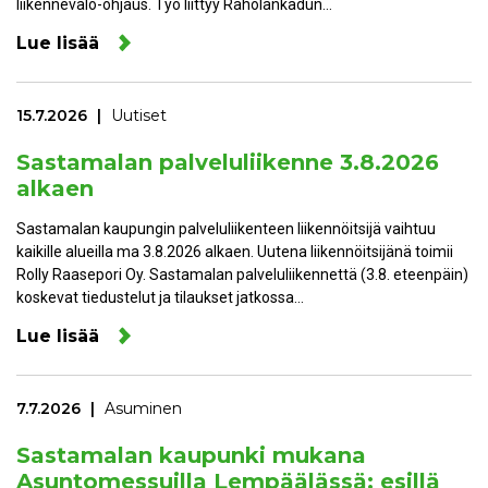
liikennevalo-ohjaus. Työ liittyy Raholankadun…
Lue lisää
15.7.2026
Uutiset
Sastamalan palveluliikenne 3.8.2026
alkaen
Sastamalan kaupungin palveluliikenteen liikennöitsijä vaihtuu
kaikille alueilla ma 3.8.2026 alkaen. Uutena liikennöitsijänä toimii
Rolly Raasepori Oy. Sastamalan palveluliikennettä (3.8. eteenpäin)
koskevat tiedustelut ja tilaukset jatkossa…
Lue lisää
7.7.2026
Asuminen
Sastamalan kaupunki mukana
Asuntomessuilla Lempäälässä: esillä