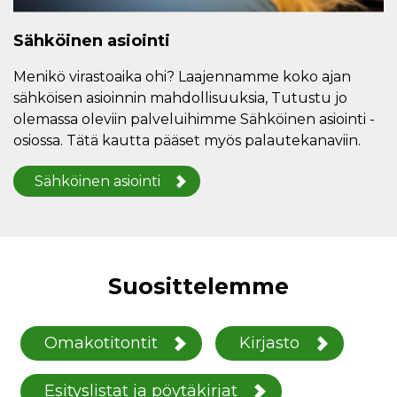
Sähköinen asiointi
Menikö virastoaika ohi? Laajennamme koko ajan
sähköisen asioinnin mahdollisuuksia, Tutustu jo
olemassa oleviin palveluihimme Sähköinen asiointi -
osiossa. Tätä kautta pääset myös palautekanaviin.
Sähköinen asiointi
Suosittelemme
Omakotitontit
Kirjasto
Esityslistat ja pöytäkirjat