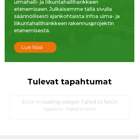
uimahalli- ja liikuntahallihankkeen
etenemiseen. Julkaisemme tällä sivulla
säännöllisesti ajankohtaista infoa uima- ja
liikuntahallihankkeen rakennusprojektin
etenemisestä.
Lue lisää
Tulevat tapahtumat
Error in loading widget: Failed to fetch
TypeError: Failed to fetch