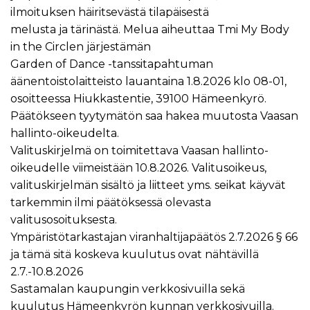
ilmoituksen häiritsevästä tilapäisestä
melusta ja tärinästä. Melua aiheuttaa Tmi My Body
in the Circlen järjestämän
Garden of Dance -tanssitapahtuman
äänentoistolaitteisto lauantaina 1.8.2026 klo 08-01,
osoitteessa Hiukkastentie, 39100 Hämeenkyrö.
Päätökseen tyytymätön saa hakea muutosta Vaasan
hallinto-oikeudelta.
Valituskirjelmä on toimitettava Vaasan hallinto-
oikeudelle viimeistään 10.8.2026. Valitusoikeus,
valituskirjelmän sisältö ja liitteet yms. seikat käyvät
tarkemmin ilmi päätöksessä olevasta
valitusosoituksesta.
Ympäristötarkastajan viranhaltijapäätös 2.7.2026 § 66
ja tämä sitä koskeva kuulutus ovat nähtävillä
2.7.-10.8.2026
Sastamalan kaupungin verkkosivuilla sekä
kuulutus Hämeenkyrön kunnan verkkosivuilla.