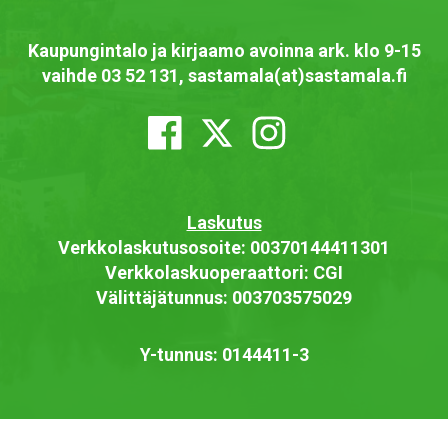
Kaupungintalo ja kirjaamo avoinna ark. klo 9-15
vaihde 03 52 131, sastamala(at)sastamala.fi
Laskutus
Verkkolaskutusosoite: 00370144411301
Verkkolaskuoperaattori: CGI
Välittäjätunnus: 003703575029
Y-tunnus: 0144411-3