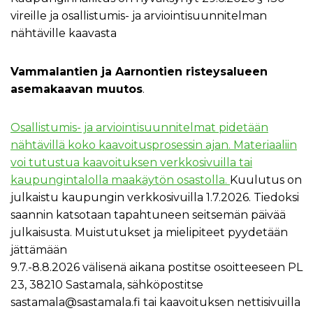
vireille ja osallistumis- ja arviointisuunnitelman
nähtäville kaavasta
Vammalantien ja Aarnontien risteysalueen
asemakaavan muutos
.
Osallistumis- ja arviointisuunnitelmat pidetään
nähtävillä koko kaavoitusprosessin ajan. Materiaaliin
voi tutustua kaavoituksen verkkosivuilla tai
kaupungintalolla maakäytön osastolla.
Kuulutus on
julkaistu kaupungin verkkosivuilla 1.7.2026. Tiedoksi
saannin katsotaan tapahtuneen seitsemän päivää
julkaisusta. Muistutukset ja mielipiteet pyydetään
jättämään
9.7.-8.8.2026 välisenä aikana postitse osoitteeseen PL
23, 38210 Sastamala, sähköpostitse
sastamala@sastamala.fi tai kaavoituksen nettisivuilla