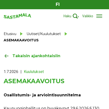
FI
Haku
Valikko
Etusivu
Uutiset/Kuulutukset
ASEMAKAAVOITUS
Takaisin ajankohtaisiin
1.7.2026
|
Kuulutukset
ASEMAKAAVOITUS
Osallistumis- ja arviointisuunnitelma
Kaupunginhallitus on hyväksynyt 29.6.2026 § 130