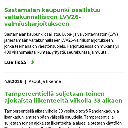
Sastamalan kaupunki osallistuu
valtakunnalliseen LVV26-
valmiusharjoitukseen
Sastamalan kaupunki osallistuu Lupa- ja valvontaviraston (LVV)
järjestämään valtakunnalliseen LVV26-valmiusharjoitukseen,
jonka teemana on väestönsuojelu. Harjoituksessa on mukana yli
400 viranomaista, kuntaa, yritystä, seurakuntaa ja muuta…
Lue lisää
4.8.2026
Kadut ja liikenne
Tampereentiellä suljetaan toinen
ajokaista liikenteeltä viikolla 33 alkaen
Tampereentiellä alkaa viikolla 33 vesihuoltotyö Raholankadun ja
Iisankadun läntisen pään välisellä osuudella. Tampereentiellä
suljetaan toinen ajokaista liikenteeltä ja alueella otetaan käyttöön