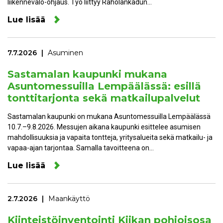
liikennevalo-ohjaus. Työ liittyy Raholankadun…
Lue lisää
7.7.2026
Asuminen
Sastamalan kaupunki mukana
Asuntomessuilla Lempäälässä: esillä
tonttitarjonta sekä matkailupalvelut
Sastamalan kaupunki on mukana Asuntomessuilla Lempäälässä
10.7.–9.8.2026. Messujen aikana kaupunki esittelee asumisen
mahdollisuuksia ja vapaita tontteja, yritysalueita sekä matkailu- ja
vapaa-ajan tarjontaa. Samalla tavoitteena on…
Lue lisää
2.7.2026
Maankäyttö
Kiinteistöinventointi Kiikan pohjoisosa