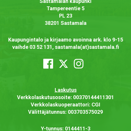
Sastamalan kaupunki
Tampereentie 5
PL 23
38201 Sastamala
Kaupungintalo ja kirjaamo avoinna ark. klo 9-15
vaihde 03 52 131, sastamala(at)sastamala.fi
Laskutus
Verkkolaskutusosoite: 00370144411301
Verkkolaskuoperaattori: CGI
Välittäjätunnus: 003703575029
Y-tunnus: 0144411-3