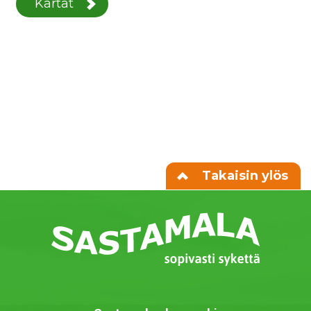
Kartat
Takaisin ylös