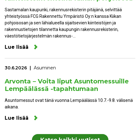
Sastamalan kaupunki, rakennusrekisterin pitäjänä, selvittää
yhteistyössä FCG Rakennettu Ympäristö Oy:n kanssa Kiikan
pohjoisosan ja sen lähialueella sijaitsevien kiinteistöjen ja
rakennustietojen tilannetta kaupungin rakennusrekisterin,
väestötietojärjestelmän rakennus-…
Lue lisää
30.6.2026
Asuminen
Arvonta – Voita liput Asuntomessuille
Lempäälässä -tapahtumaan
Asuntomessut ovat tänä vuonna Lempäälässä 10.7.-9.8. välisenä
aikana.
Lue lisää
Katso kaikki uutiset