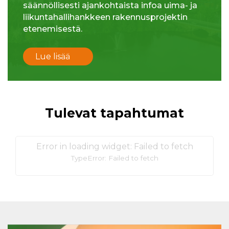
säännöllisesti ajankohtaista infoa uima- ja
liikuntahallihankkeen rakennusprojektin
etenemisestä.
Lue lisää
Tulevat tapahtumat
Error in loading widget: Failed to fetch
TypeError: Failed to fetch