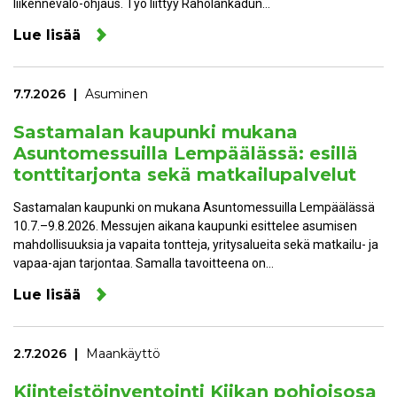
liikennevalo-ohjaus. Työ liittyy Raholankadun…
Lue lisää
7.7.2026
Asuminen
Sastamalan kaupunki mukana
Asuntomessuilla Lempäälässä: esillä
tonttitarjonta sekä matkailupalvelut
Sastamalan kaupunki on mukana Asuntomessuilla Lempäälässä
10.7.–9.8.2026. Messujen aikana kaupunki esittelee asumisen
mahdollisuuksia ja vapaita tontteja, yritysalueita sekä matkailu- ja
vapaa-ajan tarjontaa. Samalla tavoitteena on…
Lue lisää
2.7.2026
Maankäyttö
Kiinteistöinventointi Kiikan pohjoisosa