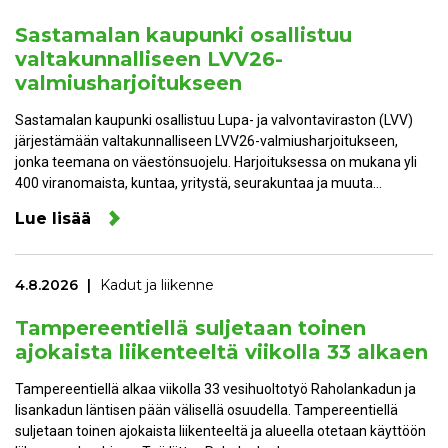
Sastamalan kaupunki osallistuu
valtakunnalliseen LVV26-
valmiusharjoitukseen
Sastamalan kaupunki osallistuu Lupa- ja valvontaviraston (LVV)
järjestämään valtakunnalliseen LVV26-valmiusharjoitukseen,
jonka teemana on väestönsuojelu. Harjoituksessa on mukana yli
400 viranomaista, kuntaa, yritystä, seurakuntaa ja muuta…
Lue lisää
4.8.2026
Kadut ja liikenne
Tampereentiellä suljetaan toinen
ajokaista liikenteeltä viikolla 33 alkaen
Tampereentiellä alkaa viikolla 33 vesihuoltotyö Raholankadun ja
Iisankadun läntisen pään välisellä osuudella. Tampereentiellä
suljetaan toinen ajokaista liikenteeltä ja alueella otetaan käyttöön