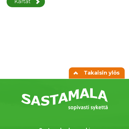
Kartat
Takaisin ylös