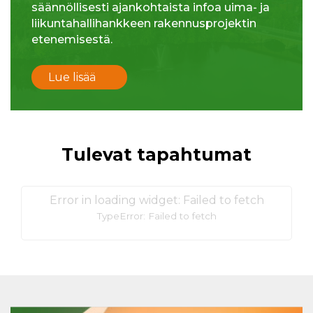
säännöllisesti ajankohtaista infoa uima- ja
liikuntahallihankkeen rakennusprojektin
etenemisestä.
Lue lisää
Tulevat tapahtumat
Error in loading widget: Failed to fetch
TypeError: Failed to fetch