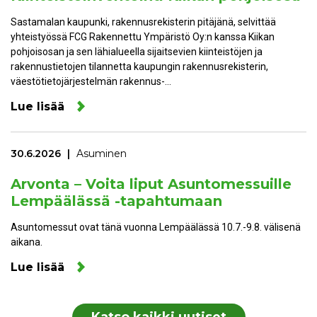
Sastamalan kaupunki, rakennusrekisterin pitäjänä, selvittää
yhteistyössä FCG Rakennettu Ympäristö Oy:n kanssa Kiikan
pohjoisosan ja sen lähialueella sijaitsevien kiinteistöjen ja
rakennustietojen tilannetta kaupungin rakennusrekisterin,
väestötietojärjestelmän rakennus-…
Lue lisää
30.6.2026
Asuminen
Arvonta – Voita liput Asuntomessuille
Lempäälässä -tapahtumaan
Asuntomessut ovat tänä vuonna Lempäälässä 10.7.-9.8. välisenä
aikana.
Lue lisää
Katso kaikki uutiset