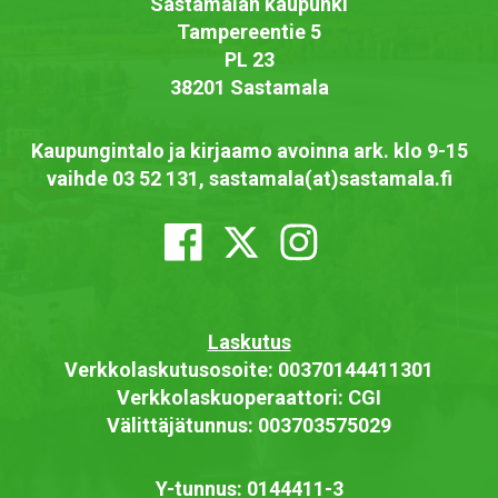
Sastamalan kaupunki
Tampereentie 5
PL 23
38201 Sastamala
Kaupungintalo ja kirjaamo avoinna ark. klo 9-15
vaihde 03 52 131, sastamala(at)sastamala.fi
Laskutus
Verkkolaskutusosoite: 00370144411301
Verkkolaskuoperaattori: CGI
Välittäjätunnus: 003703575029
Y-tunnus: 0144411-3