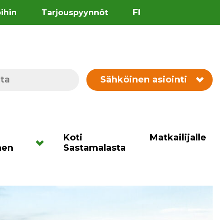
FI
öihin
Tarjouspyynnöt
Sähköinen asiointi
Koti
Matkailijalle
nen
Sastamalasta