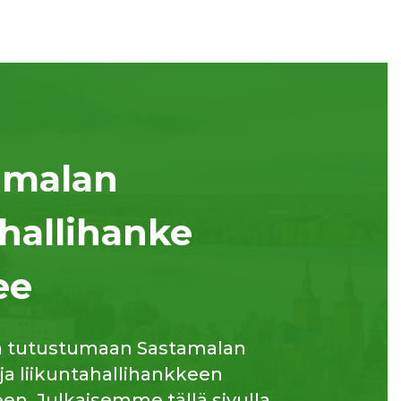
amalan
hallihanke
ee
a tutustumaan Sastamalan
 ja liikuntahallihankkeen
n. Julkaisemme tällä sivulla