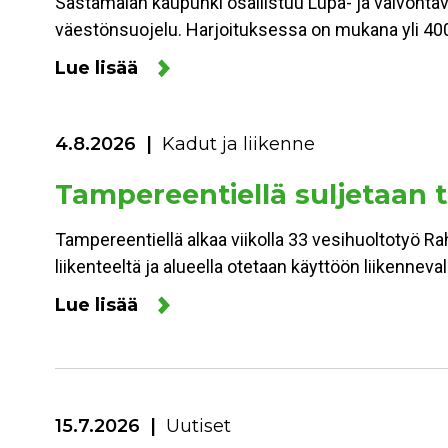
Sastamalan kaupunki osallistuu Lupa- ja valvonta
väestönsuojelu. Harjoituksessa on mukana yli 400
Lue lisää
4.8.2026
Kadut ja liikenne
Tampereentiellä suljetaan to
Tampereentiellä alkaa viikolla 33 vesihuoltotyö Ra
liikenteeltä ja alueella otetaan käyttöön liikennev
Lue lisää
15.7.2026
Uutiset