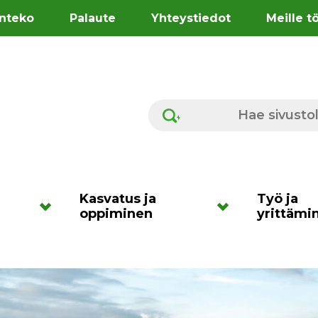
nteko
Palaute
Yhteystiedot
Meille t
Hae sivustolta
Kasvatus ja
Työ ja
oppiminen
yrittämi