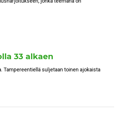
miusharjoitukseen, jonka teemana on
olla 33 alkaen
a. Tampereentiellä suljetaan toinen ajokaista