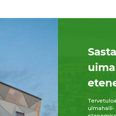
Sast
uima
eten
Tervetulo
uimahalli-
etenemisee