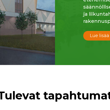
säännöllis
ja liikunt
rakennusp
Lue lisää
Tulevat tapahtuma