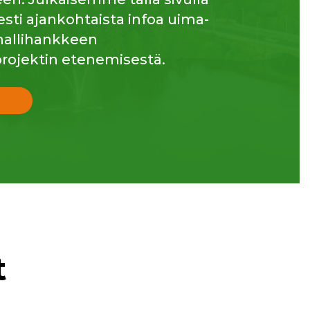
esti ajankohtaista infoa uima-
ahallihankkeen
rojektin etenemisestä.
t