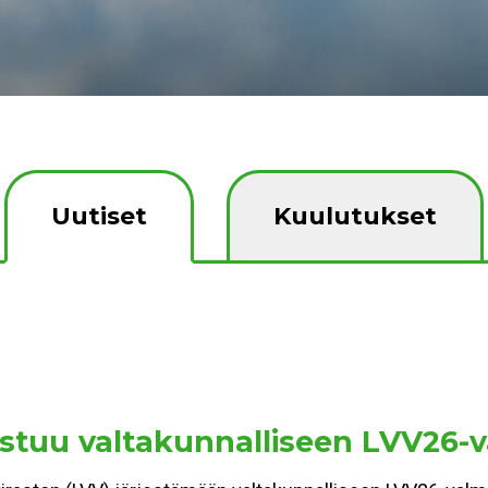
Uutiset
Kuulutukset
stuu valtakunnalliseen LVV26-