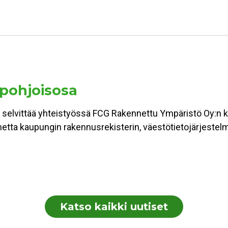
 pohjoisosa
 selvittää yhteistyössä FCG Rakennettu Ympäristö Oy:n ka
lannetta kaupungin rakennusrekisterin, väestötietojärjest
Katso kaikki uutiset