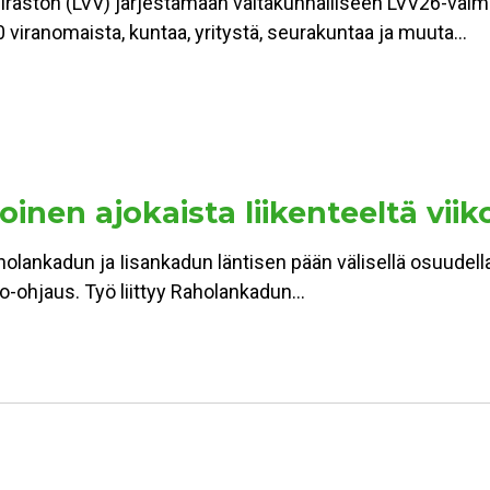
viraston (LVV) järjestämään valtakunnalliseen LVV26-val
 viranomaista, kuntaa, yritystä, seurakuntaa ja muuta…
inen ajokaista liikenteeltä viik
holankadun ja Iisankadun läntisen pään välisellä osuudell
alo-ohjaus. Työ liittyy Raholankadun…