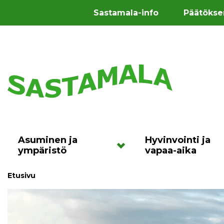
Sastamala-info
Päätökse
Asuminen ja
Hyvinvointi ja
ympäristö
vapaa-aika
Etusivu