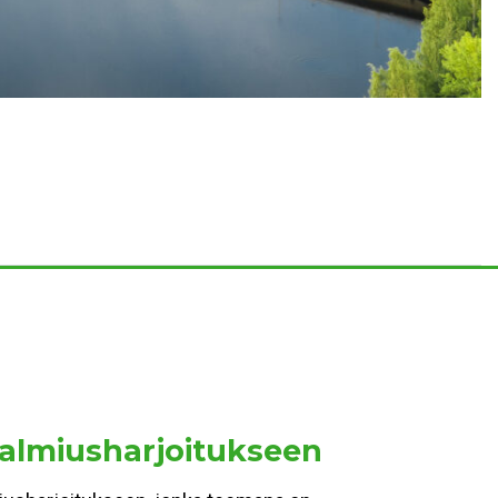
valmiusharjoitukseen