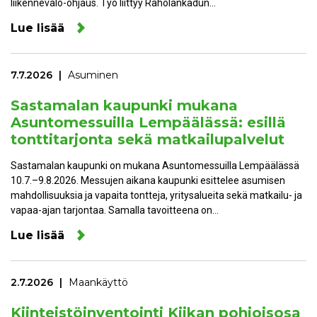
liikennevalo-ohjaus. Työ liittyy Raholankadun…
Lue lisää
7.7.2026
Asuminen
Sastamalan kaupunki mukana
Asuntomessuilla Lempäälässä: esillä
tonttitarjonta sekä matkailupalvelut
Sastamalan kaupunki on mukana Asuntomessuilla Lempäälässä
10.7.–9.8.2026. Messujen aikana kaupunki esittelee asumisen
mahdollisuuksia ja vapaita tontteja, yritysalueita sekä matkailu- ja
vapaa-ajan tarjontaa. Samalla tavoitteena on…
Lue lisää
2.7.2026
Maankäyttö
Kiinteistöinventointi Kiikan pohjoisosa