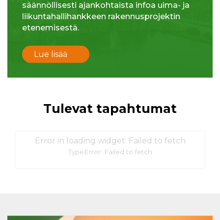
säännöllisesti ajankohtaista infoa uima- ja
liikuntahallihankkeen rakennusprojektin
etenemisestä.
Lue lisää
Tulevat tapahtumat
Error in loading widget: Failed to fetch
TypeError: Failed to fetch