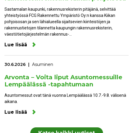
Sastamalan kaupunki, rakennusrekisterin pitäjänä, selvittää
yhteistyössä FCG Rakennettu Ympäristö Oy:n kanssa Kiikan
pohjoisosan ja sen lähialueella sijaitsevien kiinteistöjen ja
rakennustietojen tilannetta kaupungin rakennusrekisterin,
väestötietojärjestelmän rakennus-…
Lue lisää
30.6.2026
Asuminen
Arvonta – Voita liput Asuntomessuille
Lempäälässä -tapahtumaan
Asuntomessut ovat tänä vuonna Lempäälässä 10.7.-9.8. välisenä
aikana.
Lue lisää
Katso kaikki uutiset