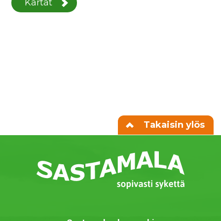
Kartat
Takaisin ylös