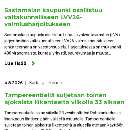
Sastamalan kaupunki osallistuu
valtakunnalliseen LVV26-
valmiusharjoitukseen
Sastamalan kaupunki osallistuu Lupa- ja valvontaviraston (LVV)
järjestämään valtakunnalliseen LVV26-valmiusharjoitukseen,
jonka teemana on väestönsuojelu. Harjoituksessa on mukana yli
400 viranomaista, kuntaa, yritystä, seurakuntaa ja muuta…
Lue lisää
4.8.2026
Kadut ja liikenne
Tampereentiellä suljetaan toinen
ajokaista liikenteeltä viikolla 33 alkaen
Tampereentiellä alkaa viikolla 33 vesihuoltotyö Raholankadun ja
Iisankadun läntisen pään välisellä osuudella. Tampereentiellä
suljetaan toinen ajokaista liikenteeltä ja alueella otetaan käyttöön