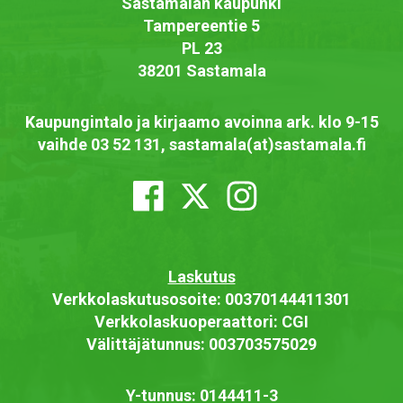
Sastamalan kaupunki
Tampereentie 5
PL 23
38201 Sastamala
Kaupungintalo ja kirjaamo avoinna ark. klo 9-15
vaihde 03 52 131, sastamala(at)sastamala.fi
Laskutus
Verkkolaskutusosoite: 00370144411301
Verkkolaskuoperaattori: CGI
Välittäjätunnus: 003703575029
Y-tunnus: 0144411-3