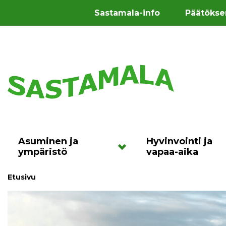
Sastamala-info
Päätökse
Asuminen ja
Hyvinvointi ja
ympäristö
vapaa-aika
Etusivu