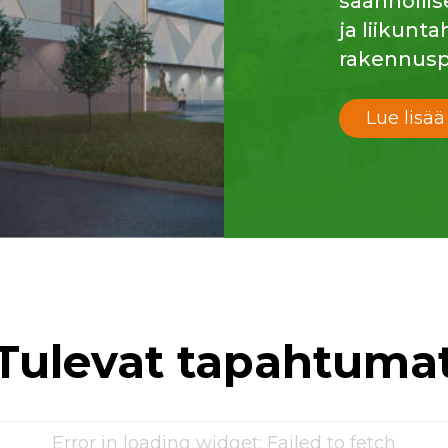
säännöllis
ja liikunt
rakennusp
Lue lisää
Tulevat tapahtuma
Error in loading widget: Failed to fetch