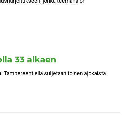
miusharjoitukseen, jonka teemana on
olla 33 alkaen
a. Tampereentiellä suljetaan toinen ajokaista