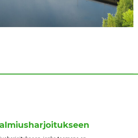
valmiusharjoitukseen