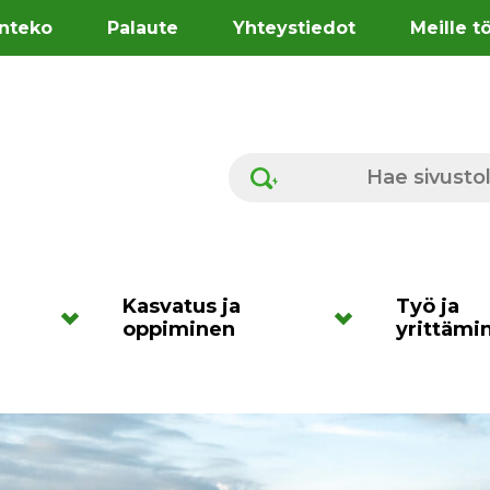
nteko
Palaute
Yhteystiedot
Meille t
Hae sivustolta
Kasvatus ja
Työ ja
oppiminen
yrittämi