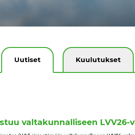
Uutiset
Kuulutukset
stuu valtakunnalliseen LVV26-