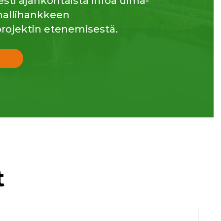
esti ajankohtaista infoa uima-
ahallihankkeen
rojektin etenemisestä.
t