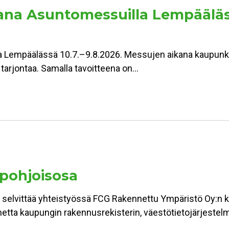
a Asuntomessuilla Lempäälässä:
Lempäälässä 10.7.–9.8.2026. Messujen aikana kaupunki 
n tarjontaa. Samalla tavoitteena on…
 pohjoisosa
 selvittää yhteistyössä FCG Rakennettu Ympäristö Oy:n ka
lannetta kaupungin rakennusrekisterin, väestötietojärjest