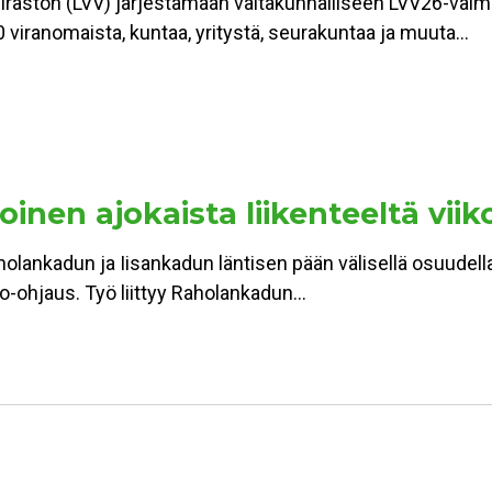
viraston (LVV) järjestämään valtakunnalliseen LVV26-val
 viranomaista, kuntaa, yritystä, seurakuntaa ja muuta…
inen ajokaista liikenteeltä viik
holankadun ja Iisankadun läntisen pään välisellä osuudell
alo-ohjaus. Työ liittyy Raholankadun…