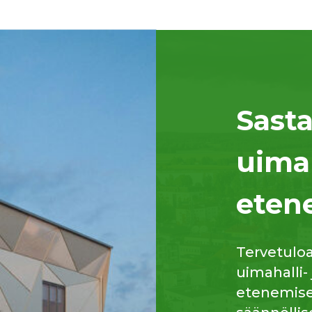
Sast
uima
eten
Tervetulo
uimahalli-
etenemisee