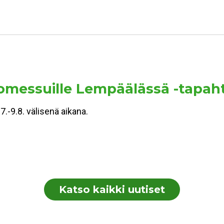
ntomessuille Lempäälässä -tapa
-9.8. välisenä aikana.
Katso kaikki uutiset