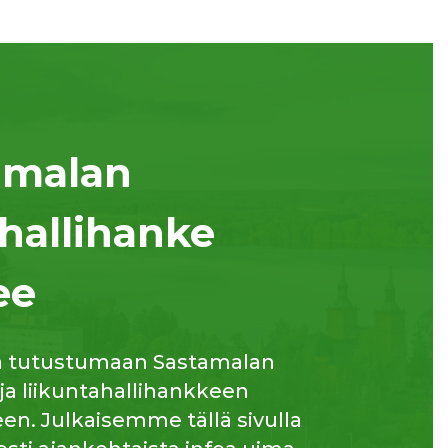
amalan
hallihanke
ee
a tutustumaan Sastamalan
 ja liikuntahallihankkeen
n. Julkaisemme tällä sivulla