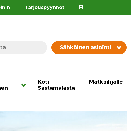
FI
öihin
Tarjouspyynnöt
Sähköinen asiointi
Koti
Matkailijalle
nen
Sastamalasta