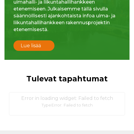
uimahalli- ja liikuntahallihankkeen
etenemiseen. Julkaisemme tällä sivulla
säännöllisesti ajankohtaista infoa uima- ja
liikuntahallihankkeen rakennusprojektin
etenemisestä.
Lue lisää
Tulevat tapahtumat
Error in loading widget: Failed to fetch
TypeError: Failed to fetch