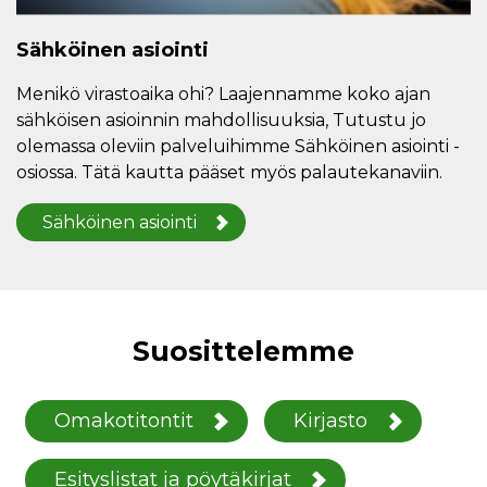
Sähköinen asiointi
Menikö virastoaika ohi? Laajennamme koko ajan
sähköisen asioinnin mahdollisuuksia, Tutustu jo
olemassa oleviin palveluihimme Sähköinen asiointi -
osiossa. Tätä kautta pääset myös palautekanaviin.
Sähköinen asiointi
Suosittelemme
Omakotitontit
Kirjasto
Esityslistat ja pöytäkirjat