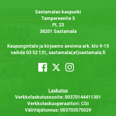
Sastamalan kaupunki
Tampereentie 5
PL 23
38201 Sastamala
Kaupungintalo ja kirjaamo avoinna ark. klo 9-15
vaihde 03 52 131, sastamala(at)sastamala.fi
Laskutus
Verkkolaskutusosoite: 00370144411301
Verkkolaskuoperaattori: CGI
Välittäjätunnus: 003703575029