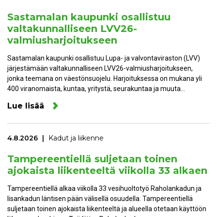
Sastamalan kaupunki osallistuu
valtakunnalliseen LVV26-
valmiusharjoitukseen
Sastamalan kaupunki osallistuu Lupa- ja valvontaviraston (LVV)
järjestämään valtakunnalliseen LVV26-valmiusharjoitukseen,
jonka teemana on väestönsuojelu. Harjoituksessa on mukana yli
400 viranomaista, kuntaa, yritystä, seurakuntaa ja muuta…
Lue lisää
4.8.2026
Kadut ja liikenne
Tampereentiellä suljetaan toinen
ajokaista liikenteeltä viikolla 33 alkaen
Tampereentiellä alkaa viikolla 33 vesihuoltotyö Raholankadun ja
Iisankadun läntisen pään välisellä osuudella. Tampereentiellä
suljetaan toinen ajokaista liikenteeltä ja alueella otetaan käyttöön