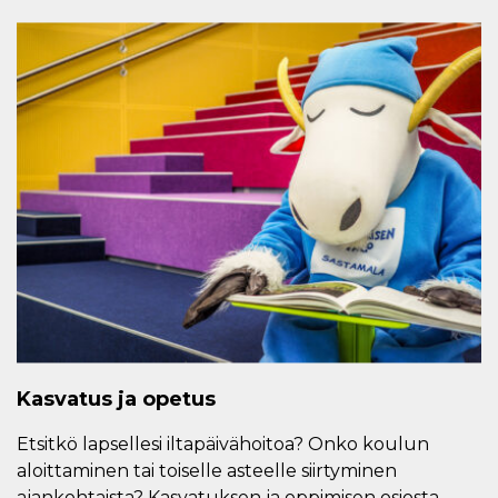
Kasvatus ja opetus
Etsitkö lapsellesi iltapäivähoitoa? Onko koulun
aloittaminen tai toiselle asteelle siirtyminen
ajankohtaista? Kasvatuksen ja oppimisen osiosta