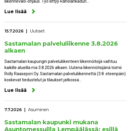
liikennevalo-ohjaus. Työ liittyy Raholankadun…
Lue lisää
15.7.2026
Uutiset
Sastamalan palveluliikenne 3.8.2026
alkaen
Sastamalan kaupungin palveluliikenteen liikennöitsijä vaihtuu
kaikille alueilla ma 3.8.2026 alkaen. Uutena liikennöitsijänä toimii
Rolly Raasepori Oy. Sastamalan palveluliikennettä (3.8. eteenpäin)
koskevat tiedustelut ja tilaukset jatkossa…
Lue lisää
7.7.2026
Asuminen
Sastamalan kaupunki mukana
Asuntomessuilla Lempäälässä: esillä