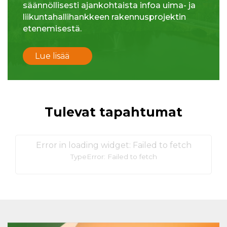
säännöllisesti ajankohtaista infoa uima- ja
liikuntahallihankkeen rakennusprojektin
etenemisestä.
Lue lisää
Tulevat tapahtumat
Error in loading widget: Failed to fetch
TypeError: Failed to fetch