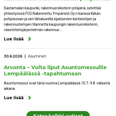
Sastamalan kaupunki, rakennusrekisterin pitäjänä, selvittää
yhteistyössä FCG Rakennettu Ympäristö Oy:n kanssa Kiikan
pohjoisosan ja sen lähialueella sijaitsevien kiinteistöjen ja
rakennustietojen tilannetta kaupungin rakennusrekisterin,
väestötietojärjestelmän rakennus-…
Lue lisää
30.6.2026
Asuminen
Arvonta – Voita liput Asuntomessuille
Lempäälässä -tapahtumaan
Asuntomessut ovat tänä vuonna Lempäälässä 10.7.-9.8. välisenä
aikana.
Lue lisää
Katso kaikki uutiset