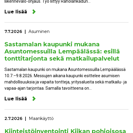
liikennevalo-ohjaus. Työ liittyy Raholankadun…
Lue lisää
7.7.2026
Asuminen
Sastamalan kaupunki mukana
Asuntomessuilla Lempäälässä: esillä
tonttitarjonta sekä matkailupalvelut
Sastamalan kaupunki on mukana Asuntomessuilla Lempäälässä
10.7.–9.8.2026. Messujen aikana kaupunki esittelee asumisen
mahdollisuuksia ja vapaita tontteja, yritysalueita sekä matkailu- ja
vapaa-ajan tarjontaa. Samalla tavoitteena on…
Lue lisää
2.7.2026
Maankäyttö
Kiinteistöinventointi Kiikan pohjoisosa