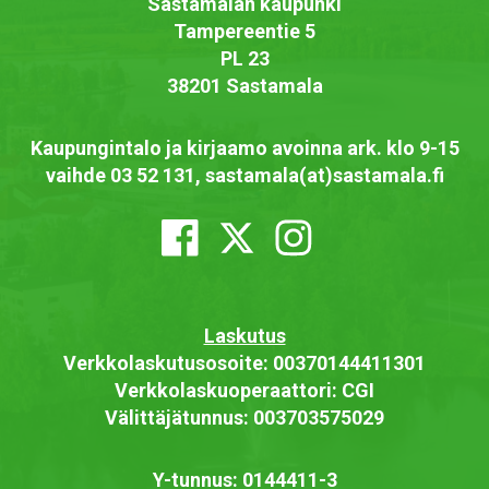
Sastamalan kaupunki
Tampereentie 5
PL 23
38201 Sastamala
Kaupungintalo ja kirjaamo avoinna ark. klo 9-15
vaihde 03 52 131, sastamala(at)sastamala.fi
Laskutus
Verkkolaskutusosoite: 00370144411301
Verkkolaskuoperaattori: CGI
Välittäjätunnus: 003703575029
Y-tunnus: 0144411-3