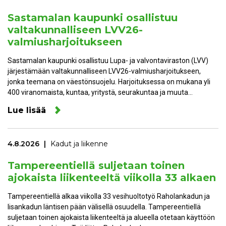
Sastamalan kaupunki osallistuu
valtakunnalliseen LVV26-
valmiusharjoitukseen
Sastamalan kaupunki osallistuu Lupa- ja valvontaviraston (LVV)
järjestämään valtakunnalliseen LVV26-valmiusharjoitukseen,
jonka teemana on väestönsuojelu. Harjoituksessa on mukana yli
400 viranomaista, kuntaa, yritystä, seurakuntaa ja muuta…
Lue lisää
4.8.2026
Kadut ja liikenne
Tampereentiellä suljetaan toinen
ajokaista liikenteeltä viikolla 33 alkaen
Tampereentiellä alkaa viikolla 33 vesihuoltotyö Raholankadun ja
Iisankadun läntisen pään välisellä osuudella. Tampereentiellä
suljetaan toinen ajokaista liikenteeltä ja alueella otetaan käyttöön