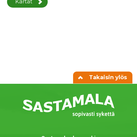
Kartat
Takaisin ylös