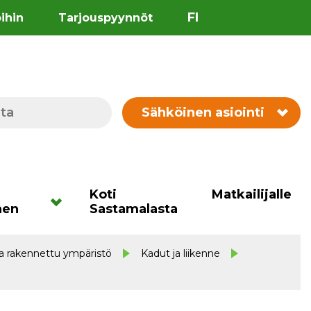
FI
öihin
Tarjouspyynnöt
Sähköinen asiointi
Koti
Matkailijalle
nen
Sastamalasta
 ja rakennettu ympäristö
Kadut ja liikenne