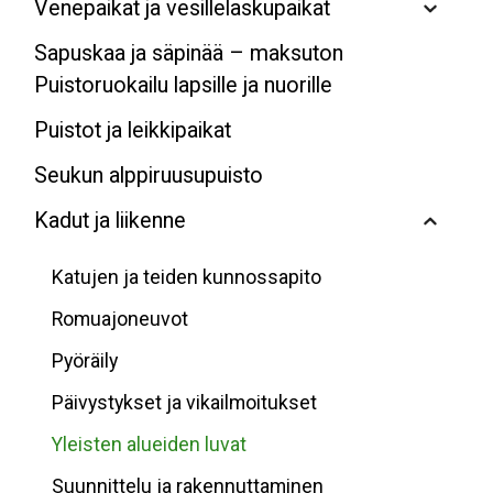
Venepaikat ja vesillelaskupaikat
Sapuskaa ja säpinää – maksuton
Puistoruokailu lapsille ja nuorille
Puistot ja leikkipaikat
Seukun alppiruusupuisto
Kadut ja liikenne
Katujen ja teiden kunnossapito
Romuajoneuvot
Pyöräily
Päivystykset ja vikailmoitukset
Yleisten alueiden luvat
Suunnittelu ja rakennuttaminen