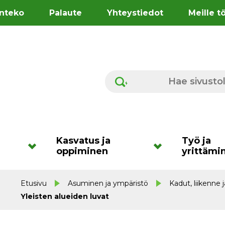
nteko
Palaute
Yhteystiedot
Meille t
Hae sivustolta
Kasvatus ja
Työ ja
oppiminen
yrittämi
Etusivu
Asuminen ja ympäristö
Kadut, liikenne
Yleisten alueiden luvat