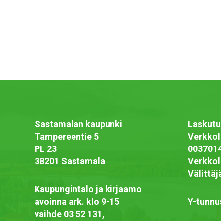
Sastamalan kaupunki
Laskutu
Tampereentie 5
Verkkol
PL 23
003701
38201 Sastamala
Verkkol
Välittä
Kaupungintalo ja kirjaamo
avoinna ark. klo 9-15
Y-tunnu
vaihde 03 52 131,