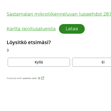
Sastamalan mikroliikenneluvan lupaehdot 28.
Kartta rajoitusalueista
Lataa
Löysitkö etsimäsi?
3
Kyllä
Ei
Created with
askem.com