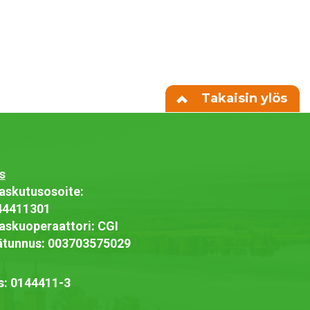
Takaisin ylös
s
askutusosoite:
44411301
askuoperaattori: CGI
jätunnus: 003703575029
s: 0144411-3