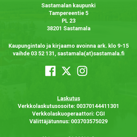
Sastamalan kaupunki
Tampereentie 5
PL 23
38201 Sastamala
Kaupungintalo ja kirjaamo avoinna ark. klo 9-15
vaihde 03 52 131, sastamala(at)sastamala.fi
Laskutus
Verkkolaskutusosoite: 00370144411301
Verkkolaskuoperaattori: CGI
Välittäjätunnus: 003703575029