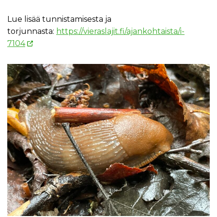
Lue lisää tunnistamisesta ja
torjunnasta:
https://vieraslajit.fi/ajankohtaista/i-
7104