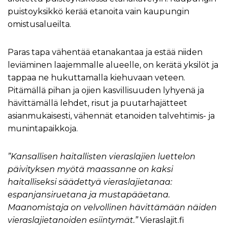
puistoyksikkö kerää etanoita vain kaupungin
omistusalueilta.
Paras tapa vähentää etanakantaa ja estää niiden
leviäminen laajemmalle alueelle, on kerätä yksilöt ja
tappaa ne hukuttamalla kiehuvaan veteen.
Pitämällä pihan ja ojien kasvillisuuden lyhyenä ja
hävittämällä lehdet, risut ja puutarhajätteet
asianmukaisesti, vähennät etanoiden talvehtimis- ja
munintapaikkoja.
”Kansallisen haitallisten vieraslajien luettelon
päivityksen myötä maassanne on kaksi
haitalliseksi säädettyä vieraslajietanaa:
espanjansiruetana ja mustapääetana.
Maanomistaja on velvollinen hävittämään näiden
vieraslajietanoiden esiintymät.”
Vieraslajit.fi