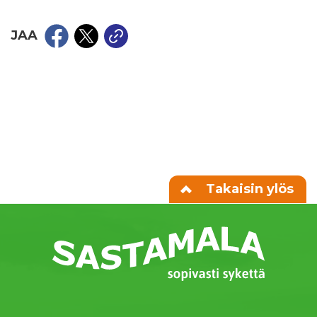
JAA
Takaisin ylös