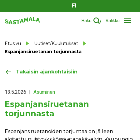
FI
Haku
Valikko
Etusivu
Uutiset/Kuulutukset
Espanjansiruetanan torjunnasta
Takaisin ajankohtaisiin
13.5.2026
|
Asuminen
Espanjansiruetanan
torjunnasta
Espanjansiruetanoiden torjuntaa on jälleen
aloitettu puistoyksikössä etanakävelyin. Kaupungin