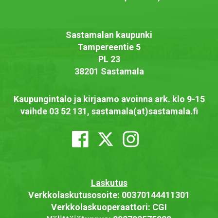
Sastamalan kaupunki
Tampereentie 5
PL 23
38201 Sastamala
Kaupungintalo ja kirjaamo avoinna ark. klo 9-15
vaihde 03 52 131, sastamala(at)sastamala.fi
Laskutus
Verkkolaskutusosoite: 00370144411301
Verkkolaskuoperaattori: CGI