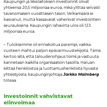
Kaupungin ja liikelaitoksen investoinnit olivat
yhteensä 20,5 miljoonaa euroa, mikä ylittää selvästi
tavanomaisen vuosittaisen tason. Velkamäärä ei
kasvanut, mutta kassavarat vähenivät investointien
seurauksena. Kaupungin rahavirta ulos oli 123
miljoonaa euroa.
– Tuloksemme oli ennakoitua parempi, vaikka
vuoteen mahtui paljon epävarmuustekijöitä. Tämä
kertoo siitä, että taloudenohjaus toimii ja vastuuta
kannetaan kaikilla organisaation tasoilla. Haluan
kiittää henkilöstöä ja luottamushenkilöitä hyvästä
yhteistyöstä, kaupunginjohtaja
Jarkko Malmberg
toteaa.
Investoinnit vahvistavat
elinvoimaa