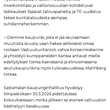
investointitaso ja valtionosuuksiin kohdistuvat
leikkaukset lisäävät talouspaineita, ja TE-uudistus
tekee kuntataloudesta aiempaa
suhdanneherkemmän.
– Olemme kaupunki, joka ei jää seuraamaan
muutosta sivusta, vaan hakee aktiivisesti omaa
rooliaan. Vastuukuntarooli, vahva konsernirakenne
ja yhteistyö kumppaneiden kanssa antavat meille
edellytykset toimia itsenäisenä ja elinvoimaisena
seutukaupunkina myös tulevaisuudessa, Malmberg
toteaa.
Sastamalan kaupunginhallitus hyväksyy
tilinpäätöksen 30.3.2026 pidettävässä
kokouksessaan, minkä jälkeen se etenee valtuuston
käsittelyyn kesäkuussa.