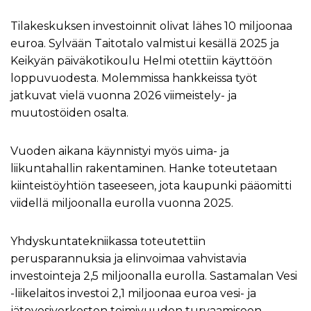
Tilakeskuksen investoinnit olivat lähes 10 miljoonaa
euroa. Sylvään Taitotalo valmistui kesällä 2025 ja
Keikyän päiväkotikoulu Helmi otettiin käyttöön
loppuvuodesta. Molemmissa hankkeissa työt
jatkuvat vielä vuonna 2026 viimeistely- ja
muutostöiden osalta.
Vuoden aikana käynnistyi myös uima- ja
liikuntahallin rakentaminen. Hanke toteutetaan
kiinteistöyhtiön taseeseen, jota kaupunki pääomitti
viidellä miljoonalla eurolla vuonna 2025.
Yhdyskuntatekniikassa toteutettiin
perusparannuksia ja elinvoimaa vahvistavia
investointeja 2,5 miljoonalla eurolla. Sastamalan Vesi
-liikelaitos investoi 2,1 miljoonaa euroa vesi- ja
jätevesiverkoston toimivuuden turvaamiseen.