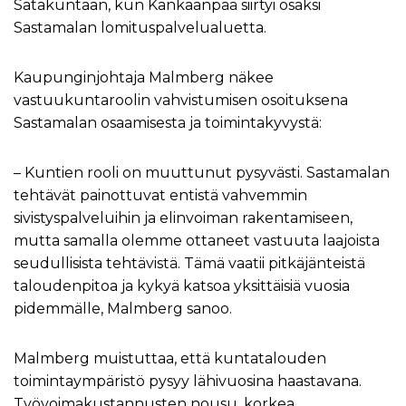
Satakuntaan, kun Kankaanpää siirtyi osaksi
Sastamalan lomituspalvelualuetta.
Kaupunginjohtaja Malmberg näkee
vastuukuntaroolin vahvistumisen osoituksena
Sastamalan osaamisesta ja toimintakyvystä:
– Kuntien rooli on muuttunut pysyvästi. Sastamalan
tehtävät painottuvat entistä vahvemmin
sivistyspalveluihin ja elinvoiman rakentamiseen,
mutta samalla olemme ottaneet vastuuta laajoista
seudullisista tehtävistä. Tämä vaatii pitkäjänteistä
taloudenpitoa ja kykyä katsoa yksittäisiä vuosia
pidemmälle, Malmberg sanoo.
Malmberg muistuttaa, että kuntatalouden
toimintaympäristö pysyy lähivuosina haastavana.
Työvoimakustannusten nousu, korkea