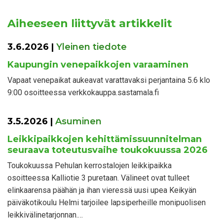
Aiheeseen liittyvät artikkelit
3.6.2026
|
Yleinen tiedote
Kaupungin venepaikkojen varaaminen
Vapaat venepaikat aukeavat varattavaksi perjantaina 5.6 klo
9:00 osoitteessa verkkokauppa.sastamala.fi
3.5.2026
|
Asuminen
Leikkipaikkojen kehittämissuunnitelman
seuraava toteutusvaihe toukokuussa 2026
Toukokuussa Pehulan kerrostalojen leikkipaikka
osoitteessa Kalliotie 3 puretaan. Välineet ovat tulleet
elinkaarensa päähän ja ihan vieressä uusi upea Keikyän
päiväkotikoulu Helmi tarjoilee lapsiperheille monipuolisen
leikkivälinetarjonnan.…