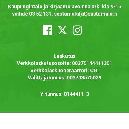
Kaupungintalo ja kirjaamo avoinna ark. klo 9-15
vaihde 03 52 131, sastamala(at)sastamala.fi
Laskutus
Verkkolaskutusosoite: 00370144411301
Verkkolaskuoperaattori: CGI
Välittäjätunnus: 003703575029
Y-tunnus: 0144411-3