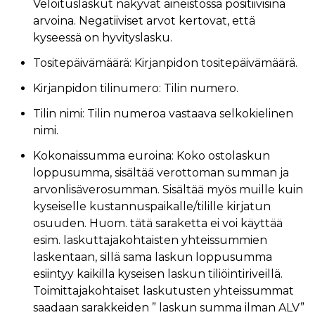
Veloituslaskut näkyvät aineistossa positiivisina
arvoina. Negatiiviset arvot kertovat, että
kyseessä on hyvityslasku.
Tositepäivämäärä: Kirjanpidon tositepäivämäärä.
Kirjanpidon tilinumero: Tilin numero.
Tilin nimi: Tilin numeroa vastaava selkokielinen
nimi.
Kokonaissumma euroina: Koko ostolaskun
loppusumma, sisältää verottoman summan ja
arvonlisäverosumman. Sisältää myös muille kuin
kyseiselle kustannuspaikalle/tilille kirjatun
osuuden. Huom. tätä saraketta ei voi käyttää
esim. laskuttajakohtaisten yhteissummien
laskentaan, sillä sama laskun loppusumma
esiintyy kaikilla kyseisen laskun tiliöintiriveillä.
Toimittajakohtaiset laskutusten yhteissummat
saadaan sarakkeiden ” laskun summa ilman ALV”