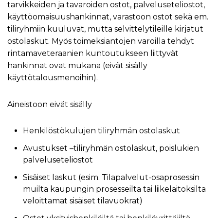
tarvikkeiden ja tavaroiden ostot, palveluseteliostot,
käyttöomaisuushankinnat, varastoon ostot sekä em.
tiliryhmiin kuuluvat, mutta selvittelytileille kirjatut
ostolaskut. Myös toimeksiantojen varoilla tehdyt
rintamaveteraanien kuntoutukseen liittyvät
hankinnat ovat mukana (eivät sisälly
käyttötalousmenoihin).
Aineistoon eivät sisälly
Henkilöstökulujen tiliryhmän ostolaskut
Avustukset –tiliryhmän ostolaskut, poislukien
palveluseteliostot
Sisäiset laskut (esim. Tilapalvelut-osaprosessin
muilta kaupungin prosesseilta tai liikelaitoksilta
veloittamat sisäiset tilavuokrat)