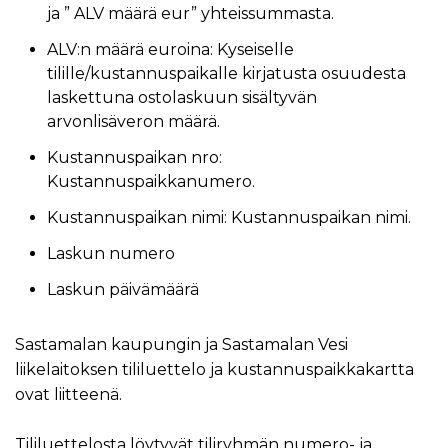
ja ” ALV määrä eur” yhteissummasta.
ALV:n määrä euroina: Kyseiselle
tilille/kustannuspaikalle kirjatusta osuudesta
laskettuna ostolaskuun sisältyvän
arvonlisäveron määrä.
Kustannuspaikan nro:
Kustannuspaikkanumero.
Kustannuspaikan nimi: Kustannuspaikan nimi.
Laskun numero
Laskun päivämäärä
Sastamalan kaupungin ja Sastamalan Vesi
liikelaitoksen tililuettelo ja kustannuspaikkakartta
ovat liitteenä.
Tililuettelosta löytyvät tiliryhmän numero- ja