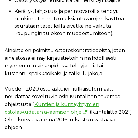
Ostot yksityishenkilöiltä tai henkilöyrittäjiltä
Keräily-, lahjoitus- ja perintövaroilla tehdyt
hankinnat. (em. toimeksiantovarojen käyttöä
seurataan tasetileillä eivätkä ne vaikuta
kaupungin tuloksen muodostumiseen).
Aineisto on poimittu ostoreskontratiedoista, joten
aineistossa ei näy kirjaustietoihin mahdollisesti
myöhemmin kirjanpidossa tehtyjä tili- tai
kustannuspaikkaoikaisuja tai kulujakoja.
Vuoden 2020 ostolaskujen julkaisuformaatti
noudattaa soveltuvin osin Kuntaliiton tekemää
ohjeistusta ”
Kuntien ja kuntayhtymien
ostolaskudatan avaamisen ohje
” (Kuntaliitto 2021).
Ohje korvaa vuonna 2016 julkaistun vastaavan
ohjeen.