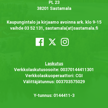
PL 23
38201 Sastamala
Kaupungintalo ja kirjaamo avoinna ark. klo 9-15
vaihde 03 52 131, sastamala(at)sastamala.fi
Laskutus
Verkkolaskutusosoite: 00370144411301
Verkkolaskuoperaattori: CGI
Välittäjätunnus: 003703575029
Y-tunnus: 0144411-3