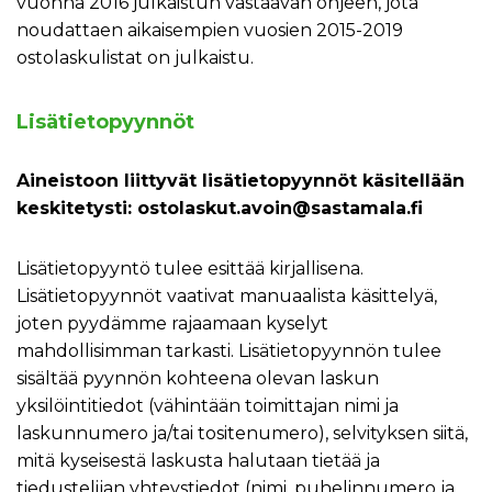
vuonna 2016 julkaistun vastaavan ohjeen, jota
noudattaen aikaisempien vuosien 2015-2019
ostolaskulistat on julkaistu.
Lisätietopyynnöt
Aineistoon liittyvät lisätietopyynnöt käsitellään
keskitetysti: ostolaskut.avoin@sastamala.fi
Lisätietopyyntö tulee esittää kirjallisena.
Lisätietopyynnöt vaativat manuaalista käsittelyä,
joten pyydämme rajaamaan kyselyt
mahdollisimman tarkasti. Lisätietopyynnön tulee
sisältää pyynnön kohteena olevan laskun
yksilöintitiedot (vähintään toimittajan nimi ja
laskunnumero ja/tai tositenumero), selvityksen siitä,
mitä kyseisestä laskusta halutaan tietää ja
tiedustelijan yhteystiedot (nimi, puhelinnumero ja