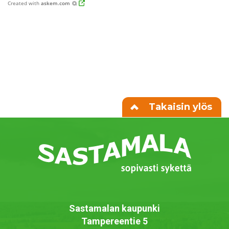
Created with
askem.com
Takaisin ylös
Sastamalan kaupunki
Tampereentie 5