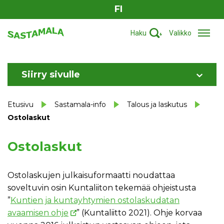
FI
Haku
Valikko
Siirry sivulle
Etusivu
Sastamala-info
Talous ja laskutus
Ostolaskut
Ostolaskut
Ostolaskujen julkaisuformaatti noudattaa
soveltuvin osin Kuntaliiton tekemää ohjeistusta
”
Kuntien ja kuntayhtymien ostolaskudatan
avaamisen ohje
” (Kuntaliitto 2021). Ohje korvaa