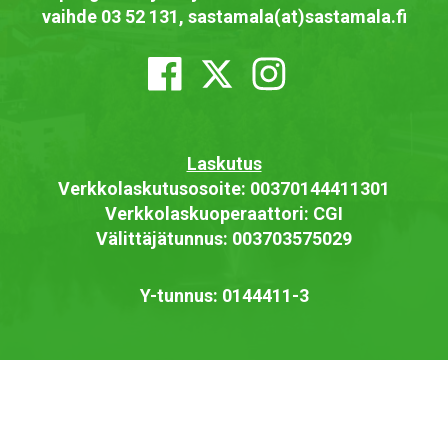
vaihde 03 52 131, sastamala(at)sastamala.fi
Laskutus
Verkkolaskutusosoite: 00370144411301
Verkkolaskuoperaattori: CGI
Välittäjätunnus: 003703575029
Y-tunnus: 0144411-3
Saavutettavuusseloste
Näytä omat evästeasetukseni