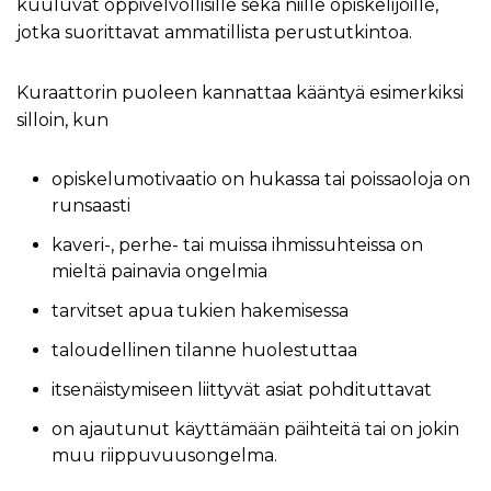
kuuluvat oppivelvollisille sekä niille opiskelijoille,
jotka suorittavat ammatillista perustutkintoa.
Kuraattorin puoleen kannattaa kääntyä esimerkiksi
silloin, kun
opiskelumotivaatio on hukassa tai poissaoloja on
runsaasti
kaveri-, perhe- tai muissa ihmissuhteissa on
mieltä painavia ongelmia
tarvitset apua tukien hakemisessa
taloudellinen tilanne huolestuttaa
itsenäistymiseen liittyvät asiat pohdituttavat
on ajautunut käyttämään päihteitä tai on jokin
muu riippuvuusongelma.