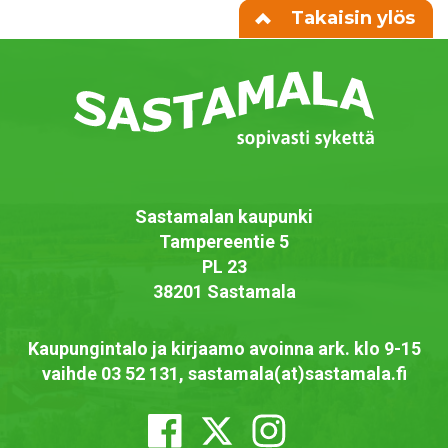
Takaisin ylös
Sastamalan kaupunki
Tampereentie 5
PL 23
38201 Sastamala
Kaupungintalo ja kirjaamo avoinna ark. klo 9-15
vaihde 03 52 131, sastamala(at)sastamala.fi