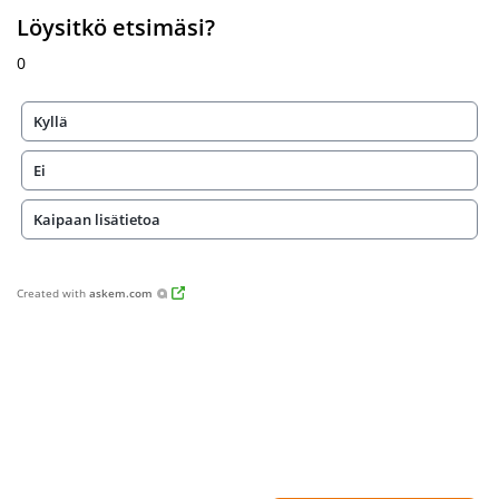
Löysitkö etsimäsi?
0
Kyllä
Ei
Kaipaan lisätietoa
Created with
askem.com