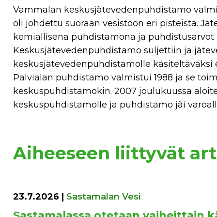
Vammalan keskusjätevedenpuhdistamo valmist
oli johdettu suoraan vesistöön eri pisteistä. J
kemiallisena puhdistamona ja puhdistusarvot o
Keskusjätevedenpuhdistamo suljettiin ja jäteve
keskusjätevedenpuhdistamolle käsiteltäväksi 
Palvialan puhdistamo valmistui 1988 ja se toi
keskuspuhdistamokin. 2007 joulukuussa aloite
keskuspuhdistamolle ja puhdistamo jäi varoall
Aiheeseen liittyvät art
23.7.2026
|
Sastamalan Vesi
Sastamalassa otetaan vaiheittain k