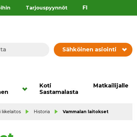
FI
öihin
Tarjouspyynnöt
Sähköinen asiointi
Koti
Matkailijalle
nen
Sastamalasta
liikelaitos
Historia
Vammalan laitokset