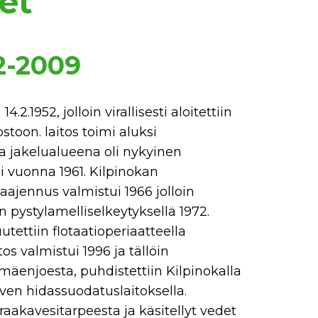
et
2-2009
.1952, jolloin virallisesti aloitettiin
toon. laitos toimi aluksi
ja jakelualueena oli nykyinen
 vuonna 1961. Kilpinokan
laajennus valmistui 1966 jolloin
in pystylamelliselkeytyksellä 1972.
utettiin flotaatioperiaatteella
s valmistui 1996 ja tällöin
mäenjoesta, puhdistettiin Kilpinokalla
rven hidassuodatuslaitoksella.
raakavesitarpeesta ja käsitellyt vedet