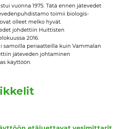
ui vuonna 1975. Tätä ennen jätevedet
ätevedenpuhdistamo toimii biologis-
vat olleet melko hyvät.
det johdettiin Huittisten
elokuussa 2016.
mi samoilla periaatteilla kuin Vammalan
ttiin jäteveden johtaminen
as käyttöön.
ikkelit
äyttöön etäluettavat vesimittarit