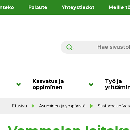
nteko
Palaute
Yhteystiedot
Meille t
Hae sivustolta
Kasvatus ja
Työ ja
oppiminen
yrittämi
Etusivu
Asuminen ja ympäristö
Sastamalan Vesi 