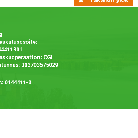
Takaisin ylös
s
askutusosoite:
44411301
askuoperaattori: CGI
jätunnus: 003703575029
s: 0144411-3