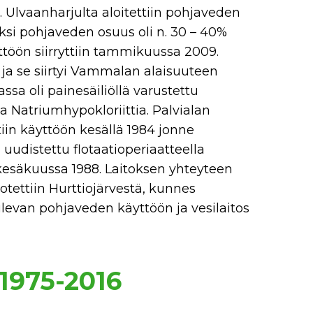
la. Ulvaanharjulta aloitettiin pohjaveden
uksi pohjaveden osuus oli n. 30 – 40%
öön siirryttiin tammikuussa 2009.
a ja se siirtyi Vammalan alaisuuteen
ssa oli painesäiliöllä varustettu
 Natriumhypokloriittia. Palvialan
iin käyttöön kesällä 1984 jonne
 uudistettu flotaatioperiaatteella
 kesäkuussa 1988. Laitoksen yhteyteen
 otettiin Hurttiojärvestä, kunnes
tulevan pohjaveden käyttöön ja vesilaitos
 1975-2016