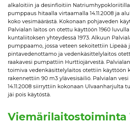
alkaloitiin ja desinfioitiin Natriumhypokloriitil
pumppaus hitaalla virtaamalla 14.11.2008 ja al
koko vesimäärästä. Kokonaan pohjaveden käytt
Palvialan laitos on otettu käyttöön 1960 luvull
kuntaliitoksen yhteydessä 1973. Alkuun Palviala
pumppaamo, jossa veteen sekoitettiin Lipeää ja
pintavedenottamo ja vedenkäsittelylaitos otett
raakavesi pumpattiin Hurttiojärvestä. Palvialan
toimiva vedenkäsittelylaitos otettiin käyttöön
rakennettiin 90 m3 ylävesisäiliö. Palvialan vesi
14.11.2008 siirryttiin kokonaan Ulvaanharjulta 
jäi pois käytöstä.
Viemärilaitostoiminta