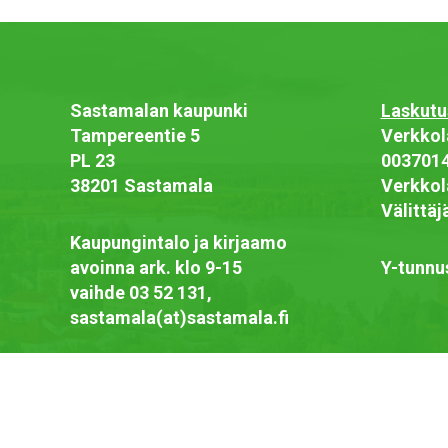
Sastamalan kaupunki
Laskutu
Tampereentie 5
Verkkol
PL 23
003701
38201 Sastamala
Verkkol
Välittä
Kaupungintalo ja kirjaamo
avoinna ark. klo 9-15
Y-tunnu
vaihde 03 52 131,
sastamala(at)sastamala.fi