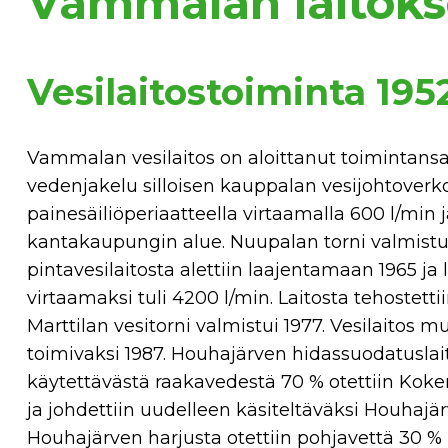
Vammalan laitoks
Vesilaitostoiminta 195
Vammalan vesilaitos on aloittanut toimintansa 14.2
vedenjakelu silloisen kauppalan vesijohtoverkos
painesäiliöperiaatteella virtaamalla 600 l/min 
kantakaupungin alue. Nuupalan torni valmistui
pintavesilaitosta alettiin laajentamaan 1965 ja 
virtaamaksi tuli 4200 l/min. Laitosta tehostetti
Marttilan vesitorni valmistui 1977. Vesilaitos mu
toimivaksi 1987. Houhajärven hidassuodatuslaito
käytettävästä raakavedestä 70 % otettiin Koke
ja johdettiin uudelleen käsiteltäväksi Houhajä
Houhajärven harjusta otettiin pohjavettä 30 % 