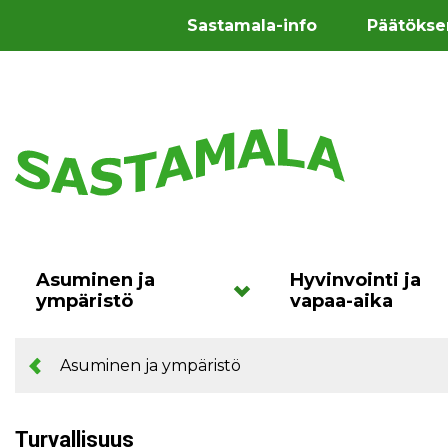
Sastamala-info
Päätökse
Asuminen ja
Hyvinvointi ja
ympäristö
vapaa-aika
Asuminen ja ympäristö
Turvallisuus