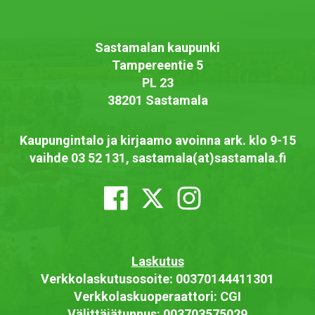
Sastamalan kaupunki
Tampereentie 5
PL 23
38201 Sastamala
Kaupungintalo ja kirjaamo avoinna ark. klo 9-15
vaihde 03 52 131, sastamala(at)sastamala.fi
Laskutus
Verkkolaskutusosoite: 00370144411301
Verkkolaskuoperaattori: CGI
Välittäjätunnus: 003703575029