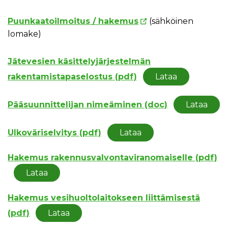
Puunkaatoilmoitus / hakemus
(sähköinen
lomake)
Jätevesien käsittelyjärjestelmän
rakentamistapaselostus (pdf)
Lataa
Pääsuunnittelijan nimeäminen (doc)
Lataa
Ulkoväriselvitys (pdf)
Lataa
Hakemus rakennusvalvontaviranomaiselle (pdf)
Lataa
Hakemus vesihuoltolaitokseen liittämisestä
(pdf)
Lataa