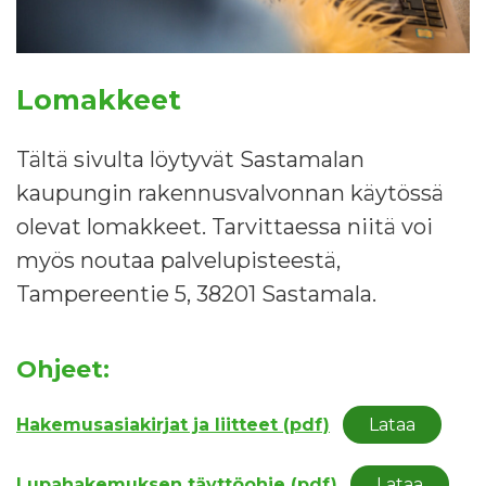
Lomakkeet
Tältä sivulta löytyvät Sastamalan
kaupungin rakennusvalvonnan käytössä
olevat lomakkeet. Tarvittaessa niitä voi
myös noutaa palvelupisteestä,
Tampereentie 5, 38201 Sastamala.
Ohjeet:
Hakemusasiakirjat ja liitteet (pdf)
Lataa
Lupahakemuksen täyttöohje (pdf)
Lataa