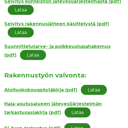
Selvitys kiinteistön jätevesijärjestelmästä (pdf)
Lataa
Selvitys rakennusjätteen käsittelystä (pdf)
Lataa
Suunnittelutarve- ja poikkeuslupahakemus
(pdf)
Lataa
Rakennustyön valvonta:
Aloituskokouspöytäkirja (pdf)
Lataa
Haja-asutusalueen jätevesijärjestelmän
tarkastusasiakirja (pdf)
Lataa