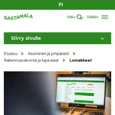
FI
Haku
Valikko
Siirry sivulle
Etusivu
Asuminen ja ympäristö
Rakennusvalvonta ja lupa-asiat
Lomakkeet