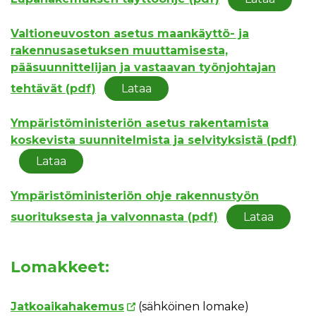
Valtioneuvoston asetus maankäyttö- ja
rakennusasetuksen muuttamisesta,
pääsuunnittelijan ja vastaavan työnjohtajan
tehtävät (pdf)
Lataa
Ympäristöministeriön asetus rakentamista
koskevista suunnitelmista ja selvityksistä (pdf)
Lataa
Ympäristöministeriön ohje rakennustyön
suorituksesta ja valvonnasta (pdf)
Lataa
Lomakkeet:
Jatkoaikahakemus
(sähköinen lomake)