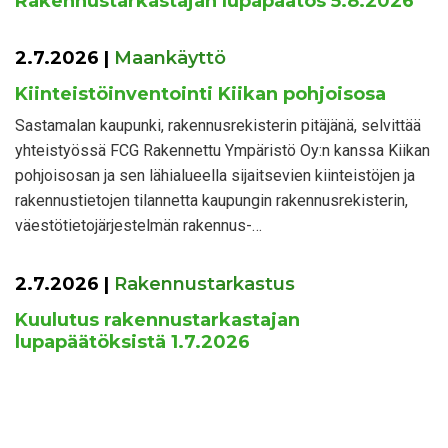
Rakennustarkastajan lupapäätös 5.8.2026
2.7.2026
|
Maankäyttö
Kiinteistöinventointi Kiikan pohjoisosa
Sastamalan kaupunki, rakennusrekisterin pitäjänä, selvittää
yhteistyössä FCG Rakennettu Ympäristö Oy:n kanssa Kiikan
pohjoisosan ja sen lähialueella sijaitsevien kiinteistöjen ja
rakennustietojen tilannetta kaupungin rakennusrekisterin,
väestötietojärjestelmän rakennus-…
2.7.2026
|
Rakennustarkastus
Kuulutus rakennustarkastajan
lupapäätöksistä 1.7.2026